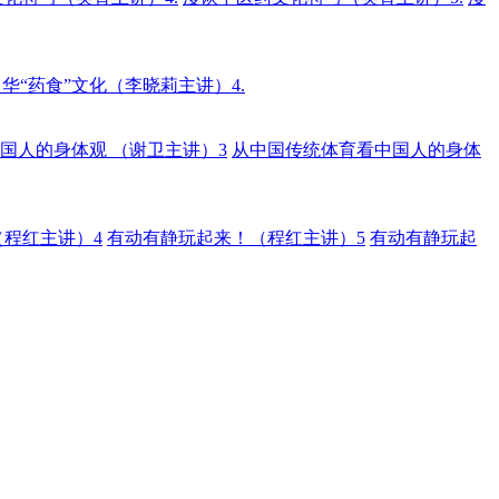
华“药食”文化（李晓莉主讲）4.
国人的身体观 （谢卫主讲）3
从中国传统体育看中国人的身体
程红主讲）4
有动有静玩起来！（程红主讲）5
有动有静玩起