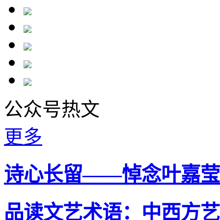
公众号热文
更多
诗心长留——悼念叶嘉莹
品读文艺术语：中西方艺