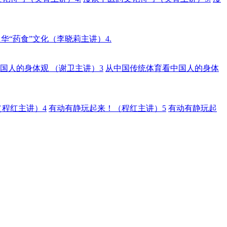
华“药食”文化（李晓莉主讲）4.
国人的身体观 （谢卫主讲）3
从中国传统体育看中国人的身体
程红主讲）4
有动有静玩起来！（程红主讲）5
有动有静玩起