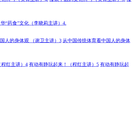
华“药食”文化（李晓莉主讲）4.
国人的身体观 （谢卫主讲）3
从中国传统体育看中国人的身体
程红主讲）4
有动有静玩起来！（程红主讲）5
有动有静玩起