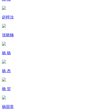
赵梓汝
张晓楠
杨 杨
杨 杰
杨 贺
杨国英