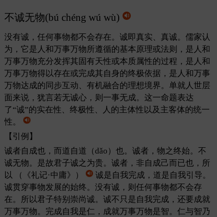
不诚无物(bú chéng wú wù)
没有诚，任何事物都不会存在。诚即真实、真诚。儒家认
为，它是人和万事万物所遵循的基本原理或法则，是人和
万事万物充分发挥其固有天性或本质属性的过程，是人和
万事万物得以存在或完成其自身的终极依据，是人和万事
万物达成的同步互动、有机融合的理想境界。单就人世层
面来说，犹言若无诚心，则一事无成。这一命题表达
了“诚”的实在性、终极性、人的主体性以及主客体的统一
性。
【引例】
诚者自成也，而道自道（dǎo）也。诚者，物之终始。不
诚无物。是故君子诚之为贵。诚者，非自成己而已也，所
以
（《礼记·中庸》）
诚是自我完成，道是自我引导。
诚贯穿事物发展的始终。没有诚，则任何事物都不会存
在。所以君子特别崇尚诚。诚不只是自我完成，还要成就
万事万物。完成自我是仁，成就万事万物是智。仁与智乃