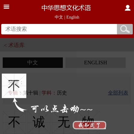
中文
|
English
< 术语库
中文
ENGLISH
不
分类：
专辑：
第十辑
|
学科：
历史
全部列表
不
诚
无
物