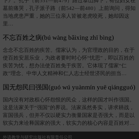
下》。孔子（前551—前479）路过泰山脚下，有位妇女在
墓前痛哭，孔子派子路（前542—前480）上前询问，得知
当地虎患严重，她的三位亲人皆被老虎咬死，她却因这
里…
不忘百姓之病(bú wàng bǎixìng zhī bìng)
念念不忘百姓的疾苦。儒家认为，为官理政的目的，在于
使百姓安居乐业，为政者要时时心怀“忧思”，即以百姓的
疾苦为忧，想办法使百姓免于疾苦。它体现了儒家“仁
政”理念、中华人文精神和仁人志士经世济民的担当…
国无怨民曰强国(guó wú yuànmín yuē qiángguó)
国内没有对政权心怀怨恨的民众，这样的国才叫作强国。
这是法家关于“强国”的界说。法家虽然务实，讲求耕战，
富国强兵，但并不仅以硬实力衡量国家是否强大，而是以
软实力来诠释国家的强大，软实力的核心内容是百姓对…
外语教学与研究出版社有限责任公司