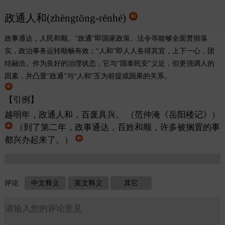
政通人和(zhèngtōng-rénhé)
政事通达，人民和顺。“政通”即国家政策、法令等能够全面贯彻落
实，政治事务运转顺畅有效；“人和”即人人各得其宜，上下一心，团
结融洽。作为良好的治理状态，它与“国泰民安”义近，但更强调人的
因素，并凸显“政通”与“人和”互为前提或因果的关系。
【引例】
越明年，政通人和，百废具兴。
（范仲淹《岳阳楼记》）
（到了第二年，政事通达，百姓和顺，许多被搁置的事
都兴办起来了。）
评论
中文释义
英文释义
其它