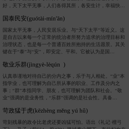
好，天下太平无事，人们各得其所，各安生计，幸福快…
国泰民安(guótài-mín'ān)
国家太平无事，人民安居乐业。与“天下太平”等近义。这
是自古以来每一个正常的统治者所努力追求的治理目标和
治理状态，也是每一个普通百姓所抱持的生活愿景。其关
键在于“泰”与“安”，即安定、平和。它被认为是国…
敬业乐群(jìngyè-lèqún )
认真恭谨地对待自己的分内之事，乐于与人相处。“业”本
指学业，也可理解为自己所从事的职业、工作及分内之
事；“群”本指同学、朋友，也可理解为团队和社会。“敬
业”强调的是业务性，“乐群”强调的是社会性。具备…
苛政猛于虎(kēzhèng měng yú hǔ)
苛刻残暴的政令比老虎还要凶猛可怕。语出《礼记·檀弓