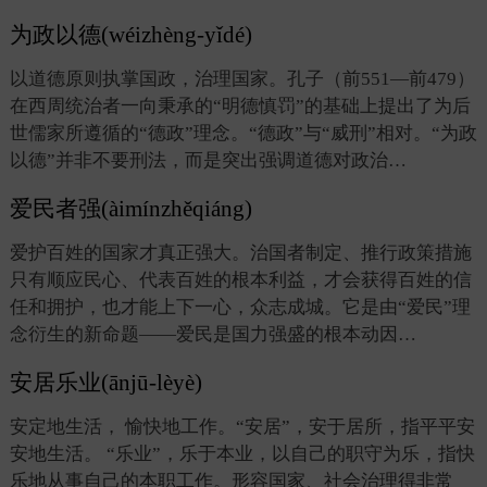
为政以德(wéizhèng-yǐdé)
以道德原则执掌国政，治理国家。孔子（前551—前479）
在西周统治者一向秉承的“明德慎罚”的基础上提出了为后
世儒家所遵循的“德政”理念。“德政”与“威刑”相对。“为政
以德”并非不要刑法，而是突出强调道德对政治…
爱民者强(àimínzhěqiáng)
爱护百姓的国家才真正强大。治国者制定、推行政策措施
只有顺应民心、代表百姓的根本利益，才会获得百姓的信
任和拥护，也才能上下一心，众志成城。它是由“爱民”理
念衍生的新命题——爱民是国力强盛的根本动因…
安居乐业(ānjū-lèyè)
安定地生活， 愉快地工作。“安居”，安于居所，指平平安
安地生活。 “乐业”，乐于本业，以自己的职守为乐，指快
乐地从事自己的本职工作。形容国家、社会治理得非常