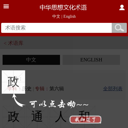
中文
|
English
< 术语库
中文
ENGLISH
政
分类：
学科：
历史
|
专辑：
第六辑
全部列表
政
通
人
和