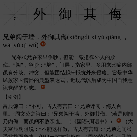
，
外
御
其
侮
兄弟阋于墙，外御其侮(xiōngdì xì yú qiáng ，
wài yù qí wǔ)
兄弟虽然在家里争吵，但能一致抵御外人的欺
侮。“阋”，争吵；“墙”，门屏，指家里。多用来比喻内部
虽有分歧、冲突，但能团结起来抵抗外来侵略。它是中华
民族家国情怀的典型表达式，近现代以后成为中国自我意
识觉醒的标志。
【引例】
富辰谏曰：“不可。古人有言曰：‘兄弟谗阋，侮人百
里。’周文公之诗曰：‘兄弟阋于墙，外御其侮。’若是则阋
乃内侮，而虽阋不败亲也。
（《国语•周语中》）
（大
夫富辰劝阻说：“不能这样做。古人有言道：‘兄弟之间虽
受挑拨而争执，但仍一致抗御外侮。’周公的诗说：‘兄弟