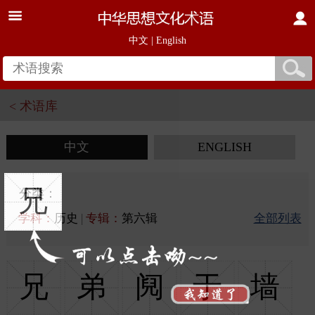
中文
|
English
< 术语库
中文
ENGLISH
兄
分类：
学科：
历史
|
专辑：
第六辑
全部列表
兄
弟
阋
于
墙