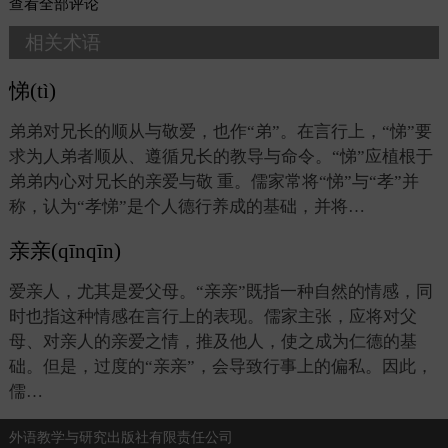
查看
全部评论
相关术语
悌(tì)
弟弟对兄长的顺从与敬爱，也作“弟”。在言行上，“悌”要
求为人弟者顺从、遵循兄长的教导与命令。“悌”应植根于
弟弟内心对兄长的亲爱与敬 重。儒家常将“悌”与“孝”并
称，认为“孝悌”是个人德行养成的基础，并将…
亲亲(qīnqīn)
爱亲人，尤其是爱父母。“亲亲”既指一种自然的情感，同
时也指这种情感在言行上的表现。儒家主张，应将对父
母、对亲人的亲爱之情，推及他人，使之成为仁德的基
础。但是，过度的“亲亲”，会导致行事上的偏私。因此，
儒…
外语教学与研究出版社有限责任公司