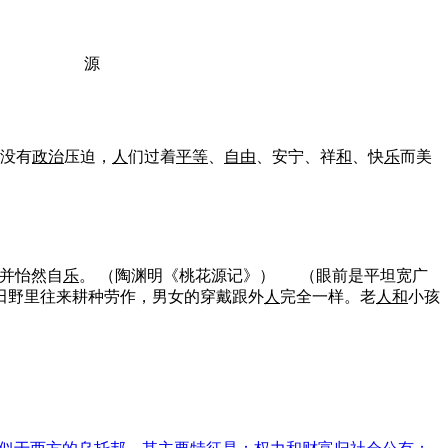
源
没有
政治
压迫，
人
们过着
平等
、
自由
、安宁、祥
和
、快
乐
而美
，并怡然自
乐
。
（陶渊明《桃花源记》）
（眼前是平坦宽广
田野里往来耕种劳作，男女的穿戴跟外
人
完全一样。老
人
和
小孩