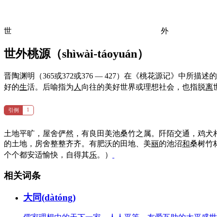
世
外
世外桃源（
shìwài-táoyuán
）
晋陶渊明（365或372或376 — 427）在《桃花源记》中所描述
好的
生
活。后喻指为
人
向往的美好世界或理想社会，也指脱
离
1
引例
土地平旷，屋舍俨然，有良田美池桑竹之属。阡陌交通，鸡犬
的土地，房舍整整齐齐。有肥沃的田地、美
丽
的池沼
和
桑树竹
个个都安适愉快，自得其
乐
。）
相关词条
大同(dàtóng)