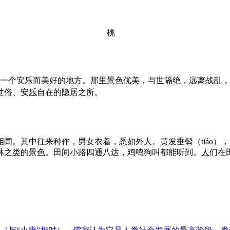
桃
的一个安
乐
而美好的地方。那里景
色
优美，与世隔绝，远
离
战乱，
世俗、安
乐
自在的隐居之所。
相闻。其中往来种作，男女衣着，悉如外
人
。黄发垂髫（tiáo）
林之
类
的景
色
。田间小路四通八达，鸡鸣狗叫都能听到。
人
们在