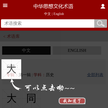
中文
|
English
< 术语库
中文
ENGLISH
大
分类：
专辑：
第一辑
|
学科：
历史
全部列表
大
同