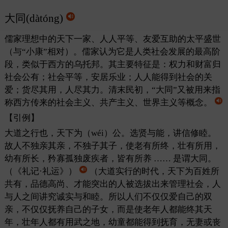
大同(dàtóng)
儒家理想中的天下一家、人人平等、友爱互助的太平盛世
（与“小康”相对）。儒家认为它是人类社会发展的最高阶
段，类似于西方的乌托邦。其主要特征是：权力和财富归
社会公有；社会平等，安居乐业；人人能得到社会的关
爱；货尽其用，人尽其力。清末民初，“大同”又被用来指
称西方传来的社会主义、共产主义、世界主义等概念。
【引例】
大道之行也，天下为（wéi）公。选贤与能，讲信修睦。
故人不独亲其亲，不独子其子，使老有所终，壮有所用，
幼有所长，矜寡孤独废疾者，皆有所养 …… 是谓大同。
（《礼记·礼运》）
（大道实行的时代，天下为百姓所
共有，品德高尚、才能突出的人被选拔出来管理社会，人
与人之间讲究诚实与和睦。所以人们不仅仅爱自己的双
亲，不仅仅抚养自己的子女，而是使老年人都能终其天
年，壮年人都有用武之地，幼童都能得到抚育，无妻或丧