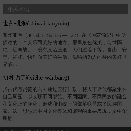
相关术语
世外桃源(shìwài-táoyuán)
晋陶渊明（365或372或376 — 427）在《桃花源记》中所
描述的一个安乐而美好的地方。那里景色优美，与世隔
绝，远离战乱，没有政治压迫，人们过着平等、自由、安
宁、祥和、快乐而美好的生活。后喻指为人向往的美好世
界或…
协和万邦(xiéhé-wànbāng)
指古代有贤德的君主通过实行仁政，将天下诸侯都聚集在
自己周围，以实现不同部族、不同国家、不同民族的融合
和文化上的涵化，形成和谐统一的部落联盟或多民族国
家。这一思想是中国文化整体和谐观的重要表现，是中华
民族…