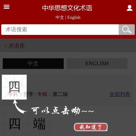
中文
|
English
< 术语库
中文
ENGLISH
四
分类：
学科：
哲学
|
专辑：
第二辑
全部列表
四
端