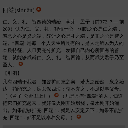
四端(sìduān)
仁、义、礼、智四德的端始、萌芽。孟子（前372 ？— 前
289）认为仁、义、礼、智根于心。恻隐之心是仁之端，
羞恶之心是义之端，辞让之心是礼之端，是非之心是智之
端。“四端”是每一个人天生所具有的，是人之所以为人的
本质特征。人只要充分扩充、发挥自己内心所固有的善
端，就能够成就仁、义、礼、智四德，从而成为君子乃至
圣人。
【引例】
凡有四端于我者，知皆扩而充之矣，若火之始然，泉之始
达。苟能充之，足以保四海；苟不充之，不足以事父母。
（《孟子·公孙丑上》）
（凡是具有“四端”的人，知道
把它们扩充起来，就好像火刚开始燃烧，泉水刚开始涌
出。如果能够扩充“四端”，就足以安定天下；如果不能扩
充“四端”，都不足以奉养父母。）