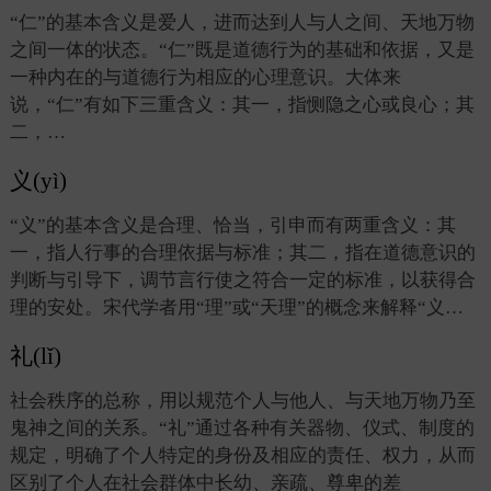
“仁”的基本含义是爱人，进而达到人与人之间、天地万物
之间一体的状态。“仁”既是道德行为的基础和依据，又是
一种内在的与道德行为相应的心理意识。大体来
说，“仁”有如下三重含义：其一，指恻隐之心或良心；其
二，…
义(yì)
“义”的基本含义是合理、恰当，引申而有两重含义：其
一，指人行事的合理依据与标准；其二，指在道德意识的
判断与引导下，调节言行使之符合一定的标准，以获得合
理的安处。宋代学者用“理”或“天理”的概念来解释“义…
礼(lǐ)
社会秩序的总称，用以规范个人与他人、与天地万物乃至
鬼神之间的关系。“礼”通过各种有关器物、仪式、制度的
规定，明确了个人特定的身份及相应的责任、权力，从而
区别了个人在社会群体中长幼、亲疏、尊卑的差