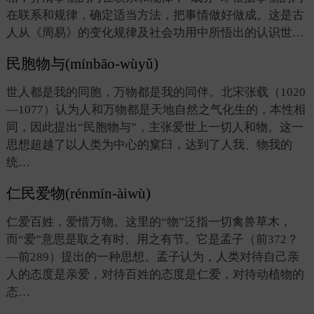
在联系和规律，确定适当方法，把事情做好做成。这是古
人从《周易》的变化规律及社会功用中所悟出的认识世…
民胞物与(mínbāo-wùyǔ)
世人都是我的同胞，万物都是我的同伴。北宋张载（1020
—1077）认为人和万物都是天地自然之气化生的，本性相
同，因此提出“民胞物与”，主张爱世上一切人和物。这一
思想超越了以人类为中心的窠臼，达到了人我、物我的
统…
仁民爱物(rénmín-àiwù)
仁爱百姓，爱惜万物。这里的“物”泛指一切禽兽草木，
而“爱”意思是取之有时、用之有节。它是孟子（前372？
—前289）提出的一种思想。孟子认为，人类对待自己亲
人的态度是亲爱，对待百姓的态度是仁爱，对待动植物的
态…