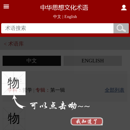
中文
|
English
< 术语库
中文
ENGLISH
物
分类：
学科：
哲学
|
专辑：
第一辑
全部列表
物