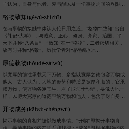
子认为，自身与他者、梦与醒以及一切事物之间的界限…
格物致知(géwù-zhìzhī)
在与事物的接触中体认人伦日用之道。“格物”“致知”出自
《礼记•大学》，与诚意、正心、修身、齐家、治国、平
天下并称“八条目”。“致知”在于“格物”，二者密切相关，
故有时并称“格致”。历代学者对“格物致知”…
厚德载物(hòudé-zàiwù)
以宽厚的德性承载天下万物。多指以宽厚之德包容万物或
他人。古人认为，大地的形势和特质是宽厚和顺的，它承
载万物，使万物各遂其生。君子取法于“地”，要像大地一
样，以博大宽厚的道德容纳万物和他人，包含了对自身…
开物成务(kāiwù-chéngwù)
揭示事物的真相并据以做成事情。“开物”即揭开事物真
相，弄清事物的内在联系和规律；“成务”即根据事物的内