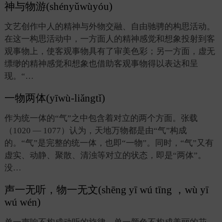
神与物游(shényǔwùyóu)
文艺创作中人的精神与外物交融、自由驰骋的构思活动。
在这一构思活动中，一方面人的精神感觉和想象投射到客
观事物上，使客观事物具有了审美色彩；另一方面，虚无
缥缈的精神感觉和想象也借助客观事物得以表达和呈
现。“…
一物两体(yīwù-liǎngtǐ)
作为统一体的“气”之中包含着对立的两个方面。张载
（1020 — 1077）认为，天地万物都是由“气”构成
的。“气”是完整的统一体，也即“一物”。同时，“气”又有
虚实、动静、聚散、清浊等对立的状态，即是“两体”。
没…
声一无听，物一无文(shēng yī wú tīng ，wù yī
wú wén)