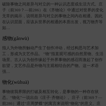
破除事物之间差异与对立的一种认识态度或生活方式。庄
子（前369？—前286）在《齐物论》中通过对世界的变化
无常的揭示，说明差异与对立的事物之间内在相通。因此
在认识层面，应该从世界的相通的本质出发，视万物齐等
如…
感物(gǎnwù)
指人为外物所触动产生了创作冲动，经过构思与艺术加
工，形成为文艺作品。 “物”指直观可感的自然景物、生活
场景。古人认为创作缘起于外界事物的感召而激起了创作
欲望，文艺作品是外物与主观相结合的产物。这一术语
强…
物化(wùhuà)
事物彼我界限的打破及相互转化，是事物的一种存在状
态。“物化”一说出自《庄子·齐物论》。庄子（前369？—
前286）通过“庄周梦蝶”的寓言来说明“物化”的意义。庄