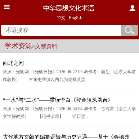
中文
|
English
学术资源
>文献资料
西北之问
来源：光明网-《光明日报》2026-06-22 03:45作者：姜生（山东大学讲
席教授） 古来史乘俱以西北为羌戎荒蛮…
“一水”与“二水”——重读李白《登金陵凤凰台》
来源：光明网-《光明日报》2026-06-04 04:40作者：徐有富（南京大学
文学院教授） 【论书杂谭】 近日读…
古代地方文献的编纂逻辑与历史际遇——基于《会稽典