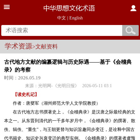
中文
|
English
学术资源
>文献资料
古代地方文献的编纂逻辑与历史际遇——基于《会稽典
录》的考察
时间：2026.05.19
来源：
光明网-《光明日报》
2026-05-11 03:1
【读史札记】
作者：唐燮军（湖州师范大学人文学院教授）
在古代地方志书撰著史上，《会稽典录》是汉唐之际最经典的文
本之一。从东晋到清代的一千多年岁月中，《会稽典录》的撰著、散
佚、辑佚、“重生”，与王朝更替与知识旨趣同步变迁，是诠释中国古
代书籍史、知识史兴衰变迁的典型实例。《会稽典录》的撰著者虞预