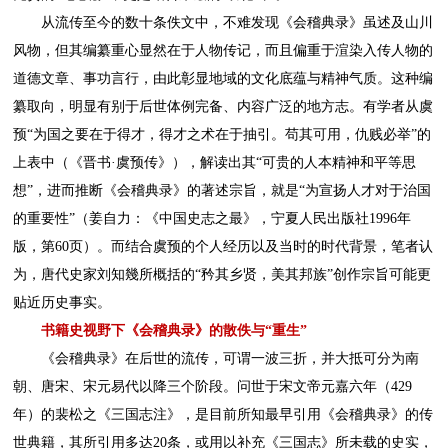
从流传至今的数十条佚文中，不难发现《会稽典录》虽述及山川
风物，但其编纂重心显然在于人物传记，而且偏重于渲染入传人物的
道德文章、事功言行，由此彰显地域的文化底蕴与精神气质。这种编
纂取向，明显有别于后世体例完备、内容广泛的地方志。有学者从虞
预“为国之要在于得才，得才之术在于抽引。苟其可用，仇贱必举”的
上表中（《晋书·虞预传》），解读出其“可贵的人本精神和平等思
想”，进而推断《会稽典录》的著述宗旨，就是“为宣扬人才对于治国
的重要性”（姜自力：《中国史志之最》，宁夏人民出版社1996年
版，第60页）。而结合虞预的个人经历以及当时的时代背景，笔者认
为，唐代史家刘知幾所概括的“矜其乡贤，美其邦族”创作宗旨可能更
贴近历史事实。
书籍史视野下《会稽典录》的散佚与“重生”
《会稽典录》在后世的流传，可谓一波三折，并大抵可分为南
朝、唐宋、宋元易代以降三个阶段。问世于宋文帝元嘉六年（429
年）的裴松之《三国志注》，是目前所知最早引用《会稽典录》的传
世典籍，其所引用多达20条，或用以补充《三国志》所未载的史实，