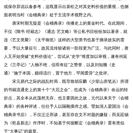
或保存异说以备参考，这既显示出裴松之对其史料价值的重视，也侧
面表明当时《会稽典录》处于主流学术视野之内。
唐宋时期无疑是《会稽典录》传播史上的黄金时代。在此期间，
不仅《隋书·经籍志》《通志·艺文略》等公私书目纷纷加以著录，就
连《艺文类聚》《太平御览》这样的大型类书也基于摘录故实的需
要，予以大量征引，故其流传较诸前一阶段更为广泛。与此同时，唐
人又开始突破“史料价值论”，尝试从“史学”维度加以审视，遂有何延
之《兰亭记》“人物不绝，信而有征”之赞誉，以及刘知幾《史
通》“施于本国，颇得流行，置于他方，罕闻爱异”之批评。
宋元易代之际的战乱时局，既导致胡应麟《少室山房笔丛》所谓
的书籍流通史上的第十个“大厄之会”，也成为《会稽典录》命运的转
折点，其全本从此荡然无存。也主要因此之故，元代以来关于《会稽
典录》的各种评述，往往予人以隔靴搔痒之感。譬如清人梁国治《会
稽典录书后》，不仅泛泛而谈，甚至存在文不对题的嫌疑；而吴廷锡
为《乾县新志》作序时，不知基于何据断定《会稽典录》置有类似
于“大事记”的篇章。