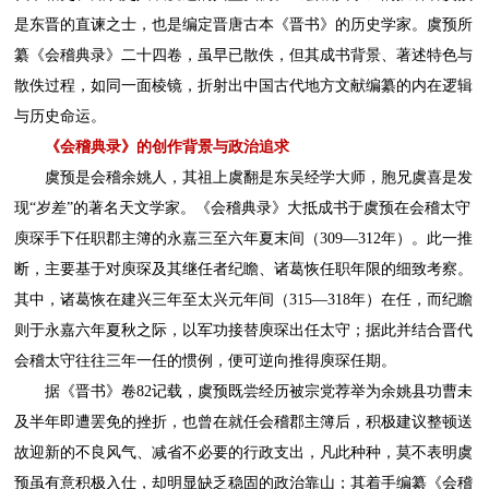
是东晋的直谏之士，也是编定晋唐古本《晋书》的历史学家。虞预所
纂《会稽典录》二十四卷，虽早已散佚，但其成书背景、著述特色与
散佚过程，如同一面棱镜，折射出中国古代地方文献编纂的内在逻辑
与历史命运。
《会稽典录》的创作背景与政治追求
虞预是会稽余姚人，其祖上虞翻是东吴经学大师，胞兄虞喜是发
现“岁差”的著名天文学家。《会稽典录》大抵成书于虞预在会稽太守
庾琛手下任职郡主簿的永嘉三至六年夏末间（309—312年）。此一推
断，主要基于对庾琛及其继任者纪瞻、诸葛恢任职年限的细致考察。
其中，诸葛恢在建兴三年至太兴元年间（315—318年）在任，而纪瞻
则于永嘉六年夏秋之际，以军功接替庾琛出任太守；据此并结合晋代
会稽太守往往三年一任的惯例，便可逆向推得庾琛任期。
据《晋书》卷82记载，虞预既尝经历被宗党荐举为余姚县功曹未
及半年即遭罢免的挫折，也曾在就任会稽郡主簿后，积极建议整顿送
故迎新的不良风气、减省不必要的行政支出，凡此种种，莫不表明虞
预虽有意积极入仕，却明显缺乏稳固的政治靠山；其着手编纂《会稽