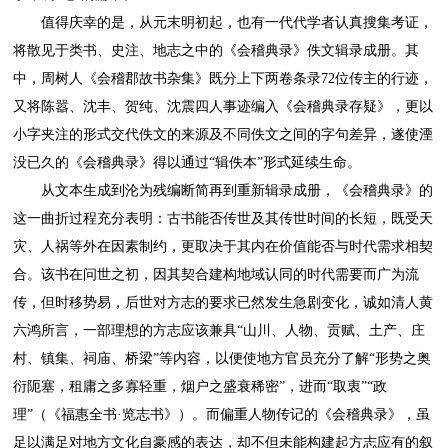
值得庆幸的是，从元末明初起，也有一代代学者认真搜集考证，
将散见于类书、史注、地志之中的《会稽典录》佚文辑录成册。其
中，周树人《会稽郡故书杂集》既分上下两卷条录72位传主的行迹，
又将陈嚣、沈丰、贺纯、沈震四人事迹编入《会稽典录存疑》，更以
小字夹注的形式交代佚文的来源及不同佚文之间的字句差异，遂使湮
没已久的《会稽典录》得以通过“辑佚本”形式延续生命。
从文本生成到沦为残编断简再到重新辑录成册，《会稽典录》的
这一曲折过程充分表明：古书能否传世及其传世时间的长短，既受天
灾、人祸等外在因素制约，更取决于其内在价值能否与时代需求相契
合。该书在问世之初，因其契合建构地域认同的时代需要而广为流
传，但时移势易，后世对方志的要求已然发生急剧变化，诚如清人黄
六鸿所言，一部理想的方志应该兼具“山川、人物、贡赋、土产、庄
村、镇集、祠庙、桥梁”等内容，以便使地方官员充分了解“形势之奥
衍阨塞，租庸之多寡轻重，烟户之盛衰稀密”，进而“取衷”“政
理”（《福惠全书·览志书》）。而偏重人物传记的《会稽典录》，虽
足以满足对地方文化自豪感的表达，却不但未能构建起方志应有的叙