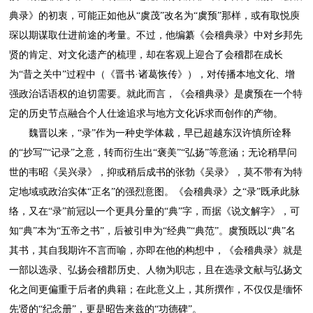
典录》的初衷，可能正如他从“虞茂”改名为“虞预”那样，或有取悦庾
琛以期谋取仕进前途的考量。不过，他编纂《会稽典录》中对乡邦先
贤的肯定、对文化遗产的梳理，却在客观上迎合了会稽郡在成长
为“昔之关中”过程中（《晋书·诸葛恢传》），对传播本地文化、增
强政治话语权的迫切需要。就此而言，《会稽典录》是虞预在一个特
定的历史节点融合个人仕途追求与地方文化诉求而创作的产物。
魏晋以来，“录”作为一种史学体裁，早已超越东汉许慎所诠释
的“抄写”“记录”之意，转而衍生出“褒美”“弘扬”等意涵；无论稍早问
世的韦昭《吴兴录》，抑或稍后成书的张勃《吴录》，莫不带有为特
定地域或政治实体“正名”的强烈意图。《会稽典录》之“录”既承此脉
络，又在“录”前冠以一个更具分量的“典”字，而据《说文解字》，可
知“典”本为“五帝之书”，后被引申为“经典”“典范”。虞预既以“典”名
其书，其自我期许不言而喻，亦即在他的构想中，《会稽典录》就是
一部以选录、弘扬会稽郡历史、人物为职志，且在选录文献与弘扬文
化之间更偏重于后者的典籍；在此意义上，其所撰作，不仅仅是缅怀
先贤的“纪念册”，更是昭告来兹的“功德碑”。