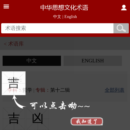
中文
|
English
< 术语库
中文
ENGLISH
吉
分类：
学科：
哲学
|
专辑：
第十二辑
全部列表
吉
凶