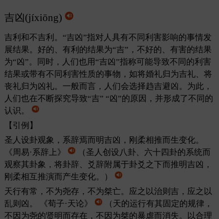
吉凶(jíxiōng)
吉利和不吉利。“吉凶”指对人具有不同利害影响的事情发
展结果。好的、有利的结果为“吉”，不好的、有害的结果
为“凶”。同时，人们也用“吉凶”指称可能导致不同的利害
结果或带有不同利害性质的事物，如将婚礼归为吉礼、将
丧礼归为凶礼。一般而言，人们会选择趋吉避凶。为此，
人们也在不断探究导致“吉” “凶”的原因，并形成了不同的
认识。
【引例】
圣人设卦观象，系辞焉而明吉凶，刚柔相推而生变化。
《周易·系辞上》
（圣人创设八卦、六十四卦的系统而
观察其卦象，将卦辞、爻辞附属于卦爻之下而推明吉凶，
刚柔相互推演而产生变化。）
天行有常，不为尧存，不为桀亡。应之以治则吉，应之以
乱则凶。
《荀子·天论》
（天的运行有其固定的规律，
不因为尧的贤明而存在，不因为桀的暴虐而消失。以合理