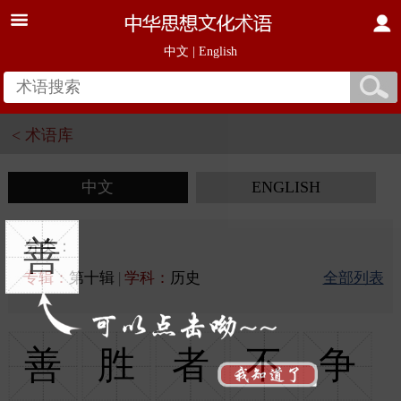
中文
|
English
< 术语库
中文
ENGLISH
善
分类：
专辑：
第十辑
|
学科：
历史
全部列表
善
胜
者
不
争