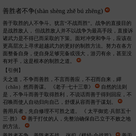
善胜者不争(shàn shèng zhě bú zhēng)
善于取胜的人不争斗。犹言“不战而胜”。战争的直接目的
是战胜敌人， 但战胜敌人并不以战争为最高手段，直接诉
诸武力是不得已而采取的下策。面对冲突和争斗，应该在
更高层次上寻求超越武力的更好的制胜方法。努力在各方
面整备自身，使自身足够完备或强大，游刃有余，甚至没
有对手，这是根本的制胜之道。
【引例】
天之道，不争而善胜，不言而善应，不召而自来，繟
（chǎn）然而善谋。
《老子·七十三章》
自然的法则
是，不争斗而善于取得胜利，不说话而善于得到回应，不
召唤而使人自动归向自己，舒缓从容而善于谋划。
善用兵者，先自修理不可胜之道。
《 太平御览·兵部五十
三·胜》
善于打仗的人，先整治确保自己立于不败之地
的方法。
善胜者不争，善阵者不战。
张拟《棋经·合战篇》
善于