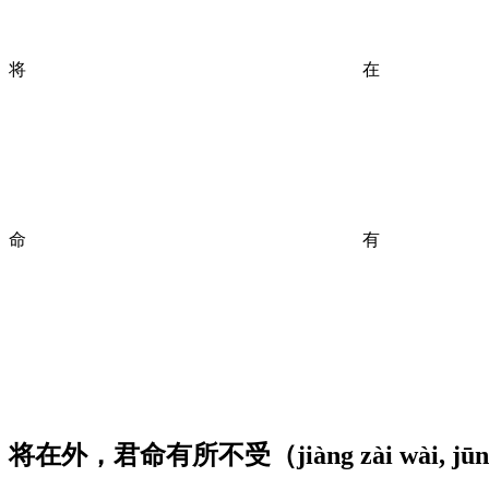
将
在
命
有
将在外，君命有所不受（
jiàng zài wài, jū