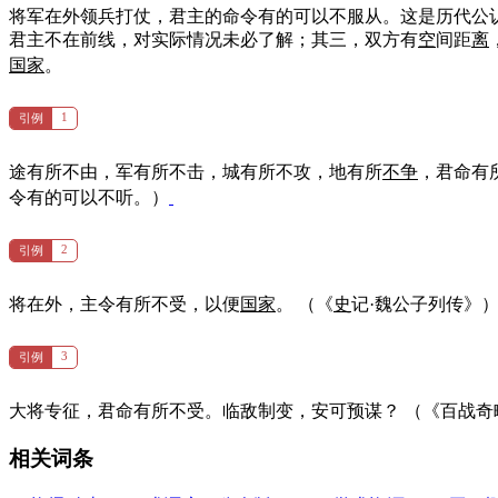
将军在外领兵打仗，君主的命令有的可以不服从。这是历代公
君主不在前线，对实际情况未必了解；其三，双方有
空
间距
离
国家
。
1
引例
途有所不由，军有所不击，城有所不攻，地有所
不争
，君命有
令有的可以不听。）
2
引例
将在外，主令有所不受，以便
国家
。
（《
史
记·魏公子列传》
3
引例
大将专征，君命有所不受。临敌制变，安可预谋？
（《百战奇
相关词条