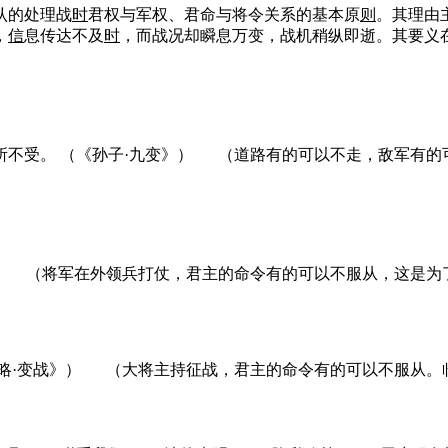
认的处理战
时
君权与军权、君命与将令关系的基本原
则
。其理由
，
信
息传达不及
时
，而战况却瞬息万变，战机稍纵即逝。其要义
所不受。
（《孙子·九变》）
（道路有的可以不走，敌军有的
）
（将军在外领兵打仗，君主的命令有的可以不服从，这是为
略·变战》）
（大将主持征战，君主的命令有的可以不服从。