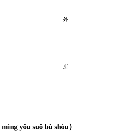
外
所
n mìng yǒu suǒ bù shòu
）