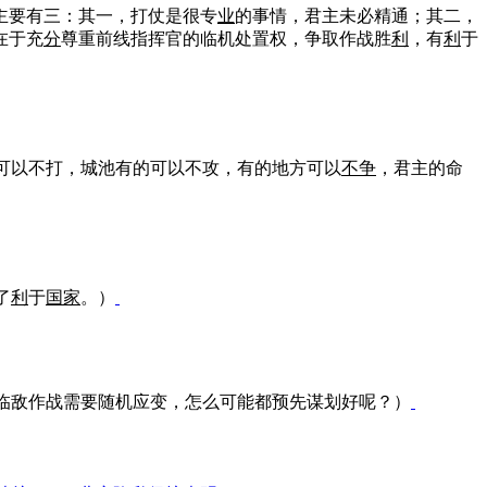
主要有三：其一，打仗是很专
业
的事情，君主未必精通；其二，
在于充
分
尊重前线指挥官的临机处置权，争取作战胜
利
，有
利
于
可以不打，城池有的可以不攻，有的地方可以
不争
，君主的命
了
利
于
国家
。）
临敌作战需要随机应变，怎么可能都预先谋划好呢？）