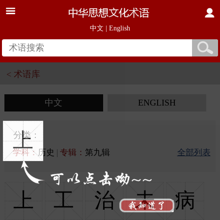
中文
|
English
< 术语库
中文
ENGLISH
上
分类：
学科：
历史
|
专辑：
第九辑
全部列表
上
工
治
未
病