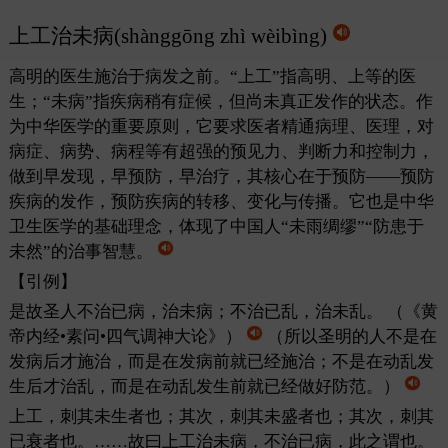
上工治未病(shànggōng zhì wèibìng)
高明的医生施治于病发之前。“上工”指高明、上等的医
生；“未病”指疾病稍有症候，但尚未真正发作的状态。作
为中华医学的重要原则，它要求医者精通病理、医理，对
病症、病势、病程等有超强的预见力、判断力和控制力，
做到早发现，早预防，早治疗，其核心在于预防——预防
疾病的发作，预防疾病的转移、变化与传播。它也是中华
卫生医学的基础理念，体现了中国人“未雨绸缪”“防患于
未然”的治事智慧。
【引例】
是故圣人不治已病，治未病；不治已乱，治未乱。
（《黄
帝内经•素问•四气调神大论》）
（所以圣明的人不是在
发病后才施治，而是在发病前就已经施治；不是在动乱发
生后才治乱，而是在动乱发生前就已经做好防范。）
上工，刺其未生者也；其次，刺其未盛者也；其次，刺其
已衰者也。……故曰上工治未病，不治已病，此之谓也。