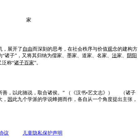
家
机，展开了
自由
而深刻的思考，在社会秩序与价值
观
念的建构方
为“诸子”，又将其归纳为儒家、墨家、道家、名家、
法
家、
阴阳
泛称“
诸子百家
”。
所善，以此驰说，取合诸侯。”
（《汉书•艺文志》）
（诸子
大，
因
此九个学派的学说蜂拥而作，各自从一个角度提出主张，
协议
儿童隐私保护声明