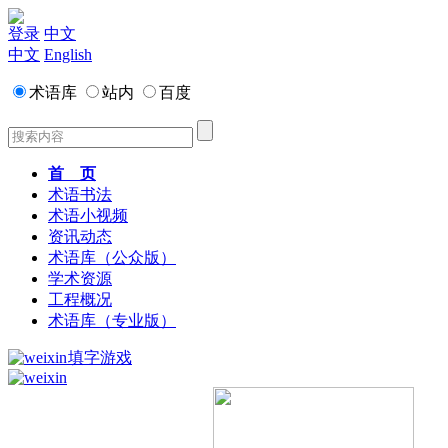
登录
中文
中文
English
术语库
站内
百度
首 页
术语书法
术语小视频
资讯动态
术语库（公众版）
学术资源
工程概况
术语库（专业版）
填字游戏