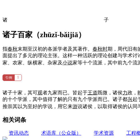
诸
子
诸子百家（
zhūzǐ-bǎijiā
）
指
春秋
末期至汉初的各派学者及其著作。
春秋
时
期，周代旧有
面提出了多元的理论主张。这样一种活跃的理论创建与学术讨
家、农家、纵横家、杂家及
小说
家等十个流派，其中前九个流
1
引例
诸子十家，其可
观
者九家而已。皆起于
王道
既微，诸侯
力
政，
的十个学派，其中值得了解的只有九个学派而已。诸子都
兴
起
推崇其以为至好的学说，用它来
游
说诸侯，以取得诸侯的认同
相关词条
资讯动态
术语库（公众版）
学术资源
工程