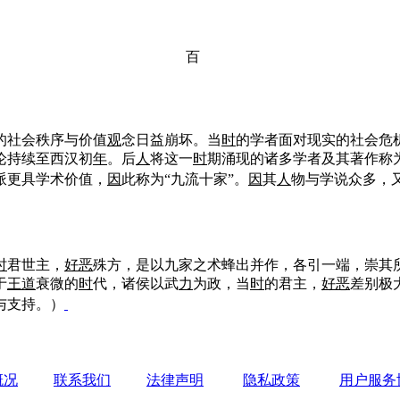
百
的社会秩序与价值
观
念日益崩坏。当
时
的学者面对现实的社会危
论持续至西汉初
年
。后
人
将这一
时
期涌现的诸多学者及其著作称
派更具学术价值，
因
此称为“九流十家”。
因
其
人
物与学说众多，又
时
君世主，
好恶
殊方，是以九家之术蜂出并作，各引一端，崇其
于
王道
衰微的
时
代，诸侯以武
力
为政，当
时
的君主，
好恶
差别极
与支持。）
概况
联系我们
法律声明
隐私政策
用户服务