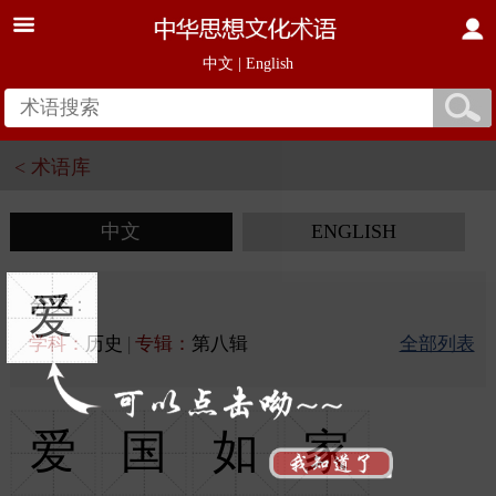
中文
|
English
< 术语库
中文
ENGLISH
爱
分类：
学科：
历史
|
专辑：
第八辑
全部列表
爱
国
如
家