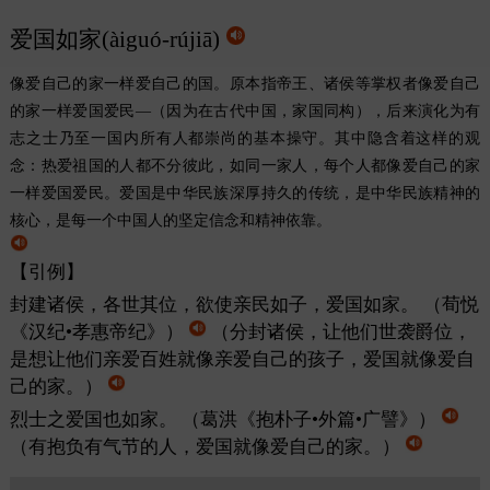
爱国如家(àiguó-rújiā)
像爱自己的家一样爱自己的国。原本指帝王、诸侯等掌权者像爱自己
的家一样爱国爱民
—（
因为在古代中国，家国同构），后来演化为有
志之士乃至一国内所有人都崇尚的基本操守。其中隐含着这样的观
念：热爱祖国的人都不分彼此，如同一家人，每个人都像爱自己的家
一样爱国爱民。爱国是中华民族深厚持久的传统，是中华民族精神的
核心，是每一个中国人的坚定信念和精神依靠。
【引例】
封建诸侯，各世其位，欲使亲民如子，爱国如家。
（荀悦
《汉纪•孝惠帝纪》）
（分封诸侯，让他们世袭爵位，
是想让他们亲爱百姓就像亲爱自己的孩子，爱国就像爱自
己的家。）
烈士之爱国也如家。
（葛洪《抱朴子•外篇•广譬》）
（有抱负有气节的人，爱国就像爱自己的家。）