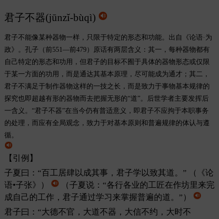
君子不器(jūnzǐ-bùqì)
君子不能像某种器物一样，只限于特定的形态和功能。出自《论语·为
政》。孔子（前551—前479）原话有两层含义：其一，每种器物都有
自己特定的形态和功用，但君子的目标不囿于具体的器物形态或仅限
于某一方面的功用，而是通达其基本原理，尽可能成为通才；其二，
君子不满足于制作器物这样的一技之长，而是致力于事物基本规律的
探究也即超越有形的器物而去把握无形的“道”。后世学者主要发挥后
一含义。“君子不器”在当今仍有普适意义，即君子不应拘于本职事务
的处理，而应有全局观念，致力于对基本原则和普遍规律的体认与遵
循。
【引例】
子夏曰：“百工居肆以成其事，君子学以致其道。”
（《论
语•子张》）
（子夏说：“各行各业的工匠在作坊里来完
成自己的工作，君子通过学习来掌握普遍的道。”）
君子曰：“大德不官，大道不器，大信不约，大时不