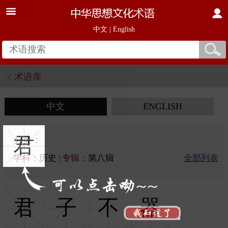
中文
|
English
< 术语库
中文
ENGLISH
君
分类：
学科：
历史
|
专辑：
第八辑
全部列表
君
子
不
器