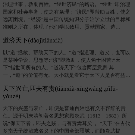
治理世事，救助百姓。“经世济民”的略语。“经世”即治理
国家和社会事务，使之有条理；“济民”即帮助百姓，使之
远离困境。“经济”是中国传统知识分子治学立世的目标和
准则之所在，体现了他们学以致用、贡献国家、造…
道济天下(dàojìtiānxià)
以“道”拯救、帮助天下的人。“道”指道理、道义，也可以
是某种学说、思想等;“济”即救助，使人免于困苦;“天
下”指世间所有的人。“道济天下”包含两层意思:其
一，“道”的价值有无、大小就是看它于天下人是否有益…
天下兴亡,匹夫有责(tiānxià-xīngwáng ,pǐfū-
yǒuzé)
天下的兴盛与衰亡，即便是普通百姓也有义不容辞的责
任。源于明末清初著名思想家顾炎武（1613—1682）所
说“保天下者，匹夫之贱，与有责焉耳矣”。“天下”在古代
多指天子统治或名义下的中国全部疆域，而顾炎武提