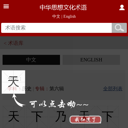
中文
|
English
< 术语库
中文
ENGLISH
天
分类：
学科：
历史
|
专辑：
第六辑
全部列表
天
下
乃
天
下