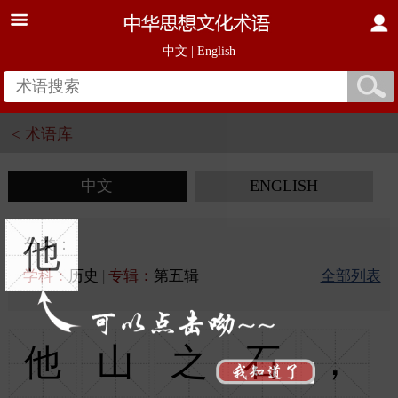
中文
|
English
< 术语库
中文
ENGLISH
他
分类：
学科：
历史
|
专辑：
第五辑
全部列表
他
山
之
石
，