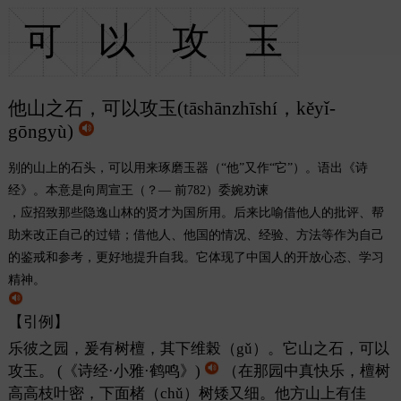
可
以
攻
玉
他山之石，可以攻玉(tāshānzhīshí，kěyǐ-
gōngyù)
别的山上的石头，可以用来琢磨玉器（“他”又作“它”）。语出《诗
经》。本意是向周宣王（？— 前782）委婉劝谏
，应招致那些隐逸山林的贤才为国所用。后来比喻借他人的批评、帮
助来改正自己的过错；借他人、他国的情况、经验、方法等作为自己
的鉴戒和参考，更好地提升自我。它体现了中国人的开放心态、学习
精神。
【引例】
乐彼之园，爰有树檀，其下维榖（gǔ）。它山之石，可以
攻玉。
(《诗经·小雅·鹤鸣》)
（在那园中真快乐，檀树
高高枝叶密，下面楮（chǔ）树矮又细。他方山上有佳