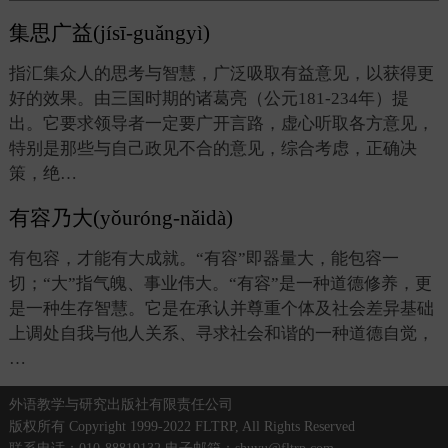
集思广益(jísī-guǎngyì)
指汇集众人的思考与智慧，广泛吸取有益意见，以获得更
好的效果。由三国时期的诸葛亮（公元181-234年）提
出。它要求领导者一定要广开言路，虚心听取各方意见，
特别是那些与自己政见不合的意见，综合考虑，正确决
策，绝…
有容乃大(yǒuróng-nǎidà)
有包容，才能有大成就。“有容”即器量大，能包容一
切；“大”指气魄、事业伟大。“有容”是一种道德修养，更
是一种生存智慧。它是在承认并尊重个体及社会差异基础
上调处自我与他人关系、寻求社会和谐的一种道德自觉，
…
外语教学与研究出版社有限责任公司
版权所有 Copyright 1999-2022 FLTRP, All Rights Reserved