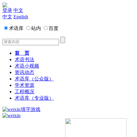
登录
中文
中文
English
术语库
站内
百度
首 页
术语书法
术语小视频
资讯动态
术语库（公众版）
学术资源
工程概况
术语库（专业版）
填字游戏