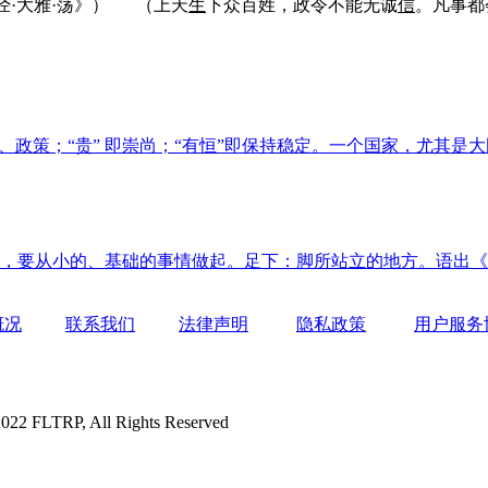
经·大雅·荡》）
（上天
生
下众百姓，政令不能无诚
信
。凡事都
、政策；“贵” 即崇尚；“有恒”即保持稳定。一个国家，尤其
，要从小的、基础的事情做起。足下：脚所站立的地方。语出《
概况
联系我们
法律声明
隐私政策
用户服务
P, All Rights Reserved