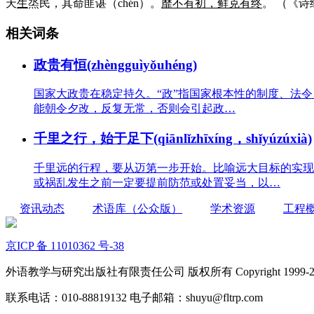
天
生
烝民，其命匪谌（chén）。
靡不有初，鲜克有终
。
（《诗
相关词条
政贵有恒(zhèngguìyǒuhéng)
国家大政贵在稳定持久。“政”指国家根本性的制度、法令
能朝令夕改，反复无常，否则会引起政…
千里之行，始于足下(qiānlǐzhīxíng，shǐyúzúxià)
千里远的行程，要从迈第一步开始。比喻远大目标的实现
或祸乱发生之前一定要提前防范或处置妥当，以…
资讯动态
术语库（公众版）
学术资源
工程
京ICP 备 11010362 号-38
外语教学与研究出版社有限责任公司 版权所有 Copyright 1999-2022 FLTR
联系电话：010-88819132 电子邮箱：shuyu@fltrp.com