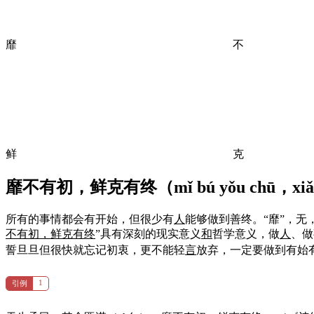
靡
不
鲜
克
靡不有初，鲜克有终（
mǐ bú yǒu chū，xiǎ
所有的事情都会有开始，但很少有
人
能够做到善终。“靡”，无
不有初，鲜克有终
”具有深刻的现实意义
和
哲学意义，做
人
、做
誓旦旦但很快就忘记初衷，更不能轻
言
放弃，一定要做到有始
1
引例