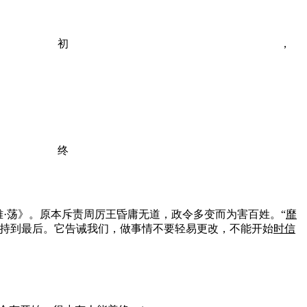
初
，
终
大雅·荡》。原本斥责周厉王昏庸无道，政令多变而为害百姓。“
靡
持到最后。它告诫我们，做事情不要轻易更改，不能开始
时
信