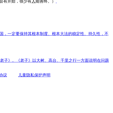
会有开始，很少有
人
能善终。）
是大国，一定要保持其根本制度、根本大法的稳定性、持久性，不
老子》。《老子》以大树、高台、千里之行一方面说明在问题
协议
儿童隐私保护声明