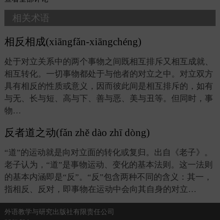
相关术语
相反相成(xiāngfǎn-xiāngchéng)
处于对立关系中的两个事物之间既相互排斥又相互成就、
相互转化。一切事物都处于与他者的对立之中。对立双方
具有相反的性质或意义，因而彼此间是相互排斥的，如有
与无、长与短、高与下、善与恶、美与丑等。但同时，事
物…
反者道之动(fǎn zhě dào zhī dòng)
“道”的运动就是向对立面的转化或复归。出自《老子》。
老子认为，“道”是事物运动、变化的基本法则。这一法则
的基本内涵即是“反”。“反”包含两种不同的含义：其一，
指相反、反对，即事物在运动中会向其自身的对立…
外语教学与研究出版社有限责任公司