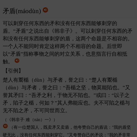
矛盾(máodùn)
可以刺穿任何东西的矛和没有任何东西能够刺穿的
盾。“矛盾”之说出自《韩非子》。可以刺穿任何东西的矛
和没有任何东西能够刺穿的盾，这两个命题是不相容的。
一个人不能同时肯定这样两个不相容的命题。后世即
以“矛盾”指称事物之间的对立关系，也意指言行自相抵
触。
【引例】
楚人有鬻楯（dùn）与矛者，誉之曰：“楚人有鬻楯
（dùn）与矛者，誉之曰：“吾楯之坚，物莫能陷也。”又
誉其矛曰：“吾矛之利，于物无不陷也。”或曰：“以子之
矛，陷子之楯，何如？”其人弗能应也。夫不可陷之楯与
无不陷之矛，不可同世而立。
（《韩非子
·
难（
nàn
）一》）
（有一位楚国人，既卖矛又卖盾，他夸赞自己的盾说：“我的盾坚
硬无比，没有任何东西能刺穿它。”又夸赞自己的矛说：“我的矛非常