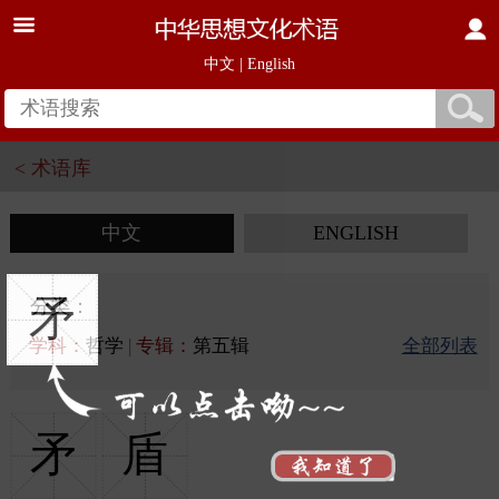
中文
|
English
< 术语库
中文
ENGLISH
矛
分类：
学科：
哲学
|
专辑：
第五辑
全部列表
矛
盾