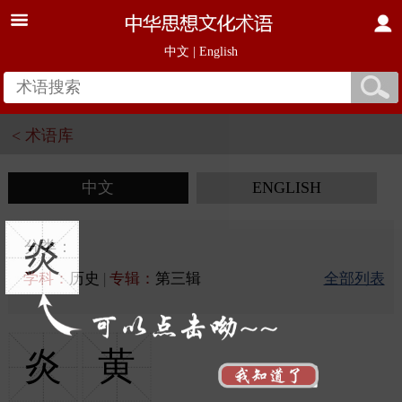
中文
|
English
< 术语库
中文
ENGLISH
炎
分类：
学科：
历史
|
专辑：
第三辑
全部列表
炎
黄