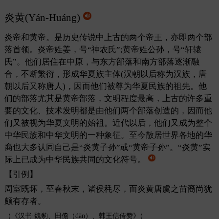
炎黄(Yán-Huáng)
炎帝和黄帝。是历史传说中上古的两个帝王，亦即两个部
落首领。炎帝姓姜，号“神农氏”;黄帝姓公孙，号“轩辕
氏”。他们居住在中原，与东方部落和南方部落逐渐融
合，不断繁衍，形成华夏族主体(汉朝以后称为汉族，唐
朝以后又称唐人)，因而他们被尊为华夏民族的祖先。他
们的部落尤其是黄帝部落，文明程度最高，上古的许多重
要的文化、技术发明都是由他们两个部落创造的，因而他
们又被视为华夏文明的始祖。近代以后，他们又成为整个
中华民族和中华文明的一种象征。至今散居世界各地的华
裔也大多认同自己是“炎黄子孙”或“黄帝子孙”。“炎黄”实
际上已成为中华民族共同的文化符号。
【引例】
周室既坏，至春秋末，诸侯秏尽，而炎黄唐虞之苗裔尚犹
颇有存者。
（《汉书·魏豹、田儋（dān）、韩王信传赞》）