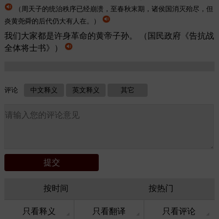
（周天子的统治秩序已经崩溃，至春秋末期，诸侯国消灭殆尽，但
炎黄尧舜的后代仍大有人在。）
我们大家都是许身革命的黄帝子孙。
（国民政府《告抗战
全体将士书》）
评论
中文释义
英文释义
其它
按时间
按热门
只看释义
只看翻译
只看评论