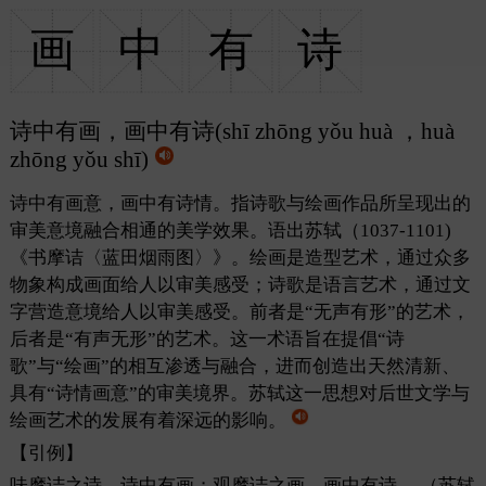
画
中
有
诗
诗中有画，画中有诗(shī zhōng yǒu huà ，huà
zhōng yǒu shī)
诗中有画意，画中有诗情。指诗歌与绘画作品所呈现出的
审美意境融合相通的美学效果。语出苏轼（1037-1101)
《书摩诘〈蓝田烟雨图〉》。绘画是造型艺术，通过众多
物象构成画面给人以审美感受；诗歌是语言艺术，通过文
字营造意境给人以审美感受。前者是“无声有形”的艺术，
后者是“有声无形”的艺术。这一术语旨在提倡“诗
歌”与“绘画”的相互渗透与融合，进而创造出天然清新、
具有“诗情画意”的审美境界。苏轼这一思想对后世文学与
绘画艺术的发展有着深远的影响。
【引例】
味摩诘之诗，诗中有画；观摩诘之画，画中有诗。
（苏轼