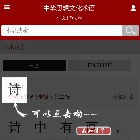
中文
|
English
< 术语库
中文
ENGLISH
诗
分类：
学科：
文艺
|
专辑：
第二辑
全部列表
诗
中
有
画
，