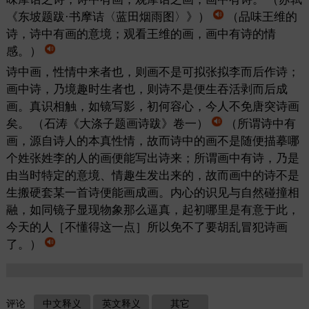
《东坡题跋·书摩诘〈蓝田烟雨图〉》）
（品味王维的
诗，诗中有画的意境；观看王维的画，画中有诗的情
感。）
诗中画，性情中来者也，则画不是可拟张拟李而后作诗；
画中诗，乃境趣时生者也，则诗不是便生吞活剥而后成
画。真识相触，如镜写影，初何容心，今人不免唐突诗画
矣。
（石涛《大涤子题画诗跋》卷一）
（所谓诗中有
画，源自诗人的本真性情，故而诗中的画不是随便描摹哪
个姓张姓李的人的画便能写出诗来；所谓画中有诗，乃是
由当时特定的意境、情趣生发出来的，故而画中的诗不是
生搬硬套某一首诗便能画成画。内心的识见与自然碰撞相
融，如同镜子显现物象那么逼真，起初哪里是有意于此，
今天的人［不懂得这一点］所以免不了要胡乱冒犯诗画
了。）
评论
中文释义
英文释义
其它