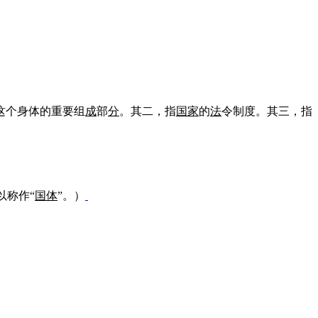
这个身体的重要组
成
部
分
。其二，指
国家
的
法
令制度。其三，指
以称作“
国体
”。）