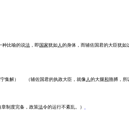
一种比喻的说
法
，即
国家
犹如
人
的身体，而辅佐国君的大臣犹如
范宁集解）
（辅佐国君的执政大臣，就像
人
的大腿
和
胳膊，所
典章制度完备，政策
法
令的运行不紊乱。）