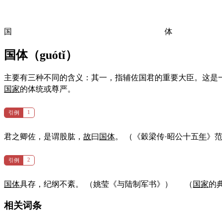
国
体
国体（
guótǐ
）
主要有三种不同的含义：其一，指辅佐国君的重要大臣。这是
国家
的体统或尊严。
1
引例
君之卿佐，是谓股肱，
故
曰
国体
。
（《穀梁传·昭公十五
年
》
2
引例
国体
具存，纪纲不紊。
（姚莹《与陆制军书》）
（
国家
的
相关词条