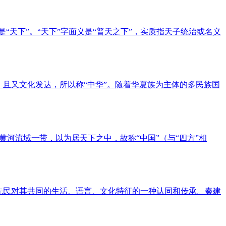
“天下”。“天下”字面义是“普天之下”，实质指天子统治或名义
央，且又文化发达，所以称“中华”。随着华夏族为主体的多民族国
河流域一带，以为居天下之中，故称“中国”（与“四方”相
中原先民对其共同的生活、语言、文化特征的一种认同和传承。秦建