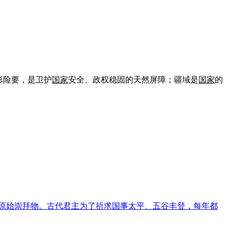
形险要，是卫护
国家
安全、政权稳固的天然屏障；疆域是
国家
的
的原始崇拜物。古代君主为了祈求国事太平、五谷丰登，每年都