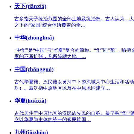
天下(tiānxià)
古多指天子统治范围的全部土地及统治权。古人认为，大夫
之下的“家国”统合体所覆盖的全…
中华(zhōnghuá)
“中华”是“中国”与“华夏”复合的简称。“华”同“花”
家的不断扩张，凡所统辖之地，…
中国(zhōngguó)
古代华夏族、汉民族以黄河中下游流域为中心生活和活动的
对）。后泛指中原地区以及在中原地区建立…
华夏(huáxià)
古代居住于中原地区的汉民族先民的自称。最早称“华”“
立以华夏为主体的统一的多民族国…
九州(jiǔzhōu)