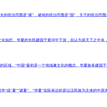
的统治范围是“家”，诸侯的统治范围是“国”，天子的统治范围是
，喻指文化灿烂。华夏的先民建国于黄河中下游，自认为居天下之中
区域。“中国”最初是一个地域兼文化的概念。华夏族多建国于黄
诸华”或“夏”“诸夏”。“华夏”实际表达的是以汉民族为主体的