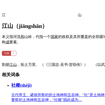
江
山
江山（
jiāngshān
）
本义指河流
和
山岭，代指一个
国家
的政权及其所覆盖的全部疆域
构
成
要素。
1
引例
割据
江山
，拓土万里。
（《三国志·吴书·贺劭传》）
（以武
相关词条
社稷(shèjì)
古代帝王、诸侯所祭祀的土地神和五谷神。“社”是土地
要祭祀土地神和五谷神，“社稷”因此成为…