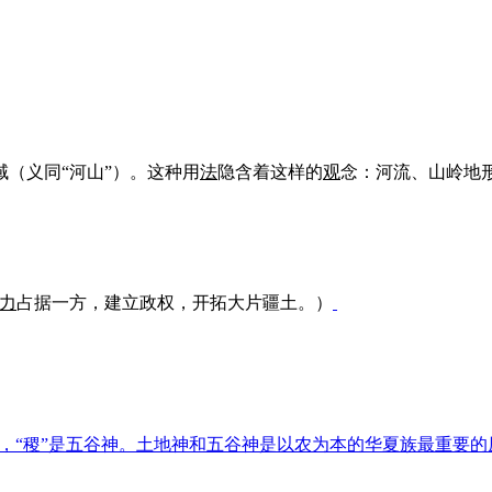
（义同“河山”）。这种用
法
隐含着这样的
观
念：河流、山岭地
力
占据一方，建立政权，开拓大片疆土。）
神，“稷”是五谷神。土地神和五谷神是以农为本的华夏族最重要