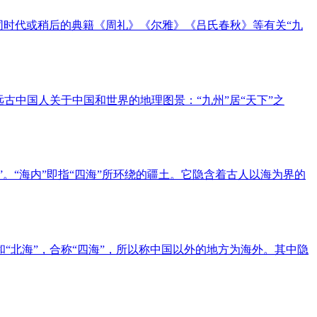
同时代或稍后的典籍《周礼》《尔雅》《吕氏春秋》等有关“九
远古中国人关于中国和世界的地理图景：“九州”居“天下”之
海”。“海内”即指“四海”所环绕的疆土。它隐含着古人以海为界的
和“北海”，合称“四海”，所以称中国以外的地方为海外。其中隐