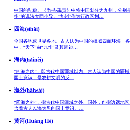
中国的别称。《尚书·禹贡》中将中国划分为九州，分别
州”的说法大同小异。“九州”作为行政区划…
四海(sìhǎi)
全国各地或世界各地。古人认为中国的疆域四面环海，各依方
中，“天下”由“九州”及其周边…
海内(hǎinèi)
“四海之内”，即古代中国疆域以内。古人认为中国的疆域四
国土意识，是农耕文明的反…
海外(hǎiwài)
“四海之外”，指古代中国疆域之外、国外，也指边远地区。
含着古人以海为界的国土意识。…
黄河(Huáng Hé)