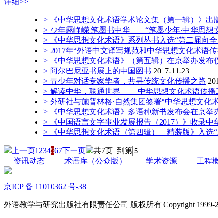
详细>>
>
《中华思想文化术语学术论文集（第一辑）》出
>
少年露峥嵘 笔墨书中华——“笔墨少年·中华思想
>
《中华思想文化术语》系列丛书入选“第二届向全
>
2017年“外语中文译写规范和中华思想文化术语
>
《中华思想文化术语》（第五辑）在京举办发布
>
阿尔巴尼亚书展上的中国图书
2017-11-23
>
青少年对话专家学者，共寻传统文化传播之路
20
>
解读中华，联通世界 ——中华思想文化术语传播工
>
外研社与施普林格·自然集团签署“中华思想文化
>
《中华思想文化术语》多语种新书发布会在京举
>
《中国语言文字事业发展报告（2017）》收录
>
《中华思想文化术语（第四辑）：精装版》入选“2
上一页
1
2
3
4
5
6
7
下一页
共7页 到第
资讯动态
术语库（公众版）
学术资源
工程
京ICP 备 11010362 号-38
外语教学与研究出版社有限责任公司 版权所有 Copyright 1999-2022 FLTR