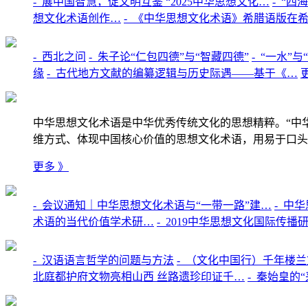
-
展中国智慧，促文明互鉴 “2025中华思想文化…
-
“四
想文化术语创作…
-
《中华思想文化术语》希腊语版在
-
西北之问
-
朱子论“仁包四德”与“智藏四德”
-
“一水”
缘
-
古代地方文献的编纂逻辑与历史际遇——基于《…
中华思想文化术语是中华优秀传统文化的思想精粹。“中
维方式、体现中国核心价值的思想文化术语，用易于口头
更多 》
-
会议通知｜中华思想文化术语与“一带一路”建…
-
中华
术语的当代价值学术研…
-
2019中华思想文化国际传播
-
汉语语言哲学的问题与方法
-
（文化中国行）千年楼兰文
北庭都护府文物亮相山西 丝路遗珍印证千…
-
秦始皇的“