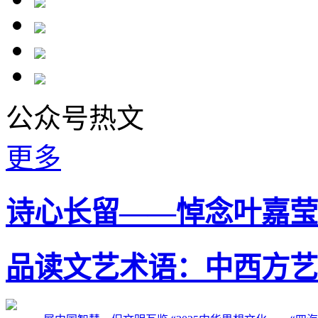
公众号热文
更多
诗心长留——悼念叶嘉莹
品读文艺术语：中西方艺