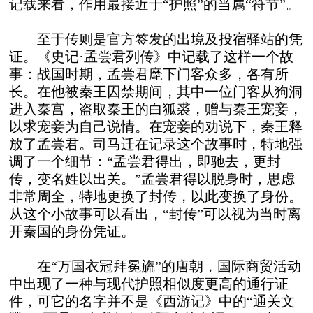
记载来看，作用最接近于“护照”的当属“符节”。
至于传则是官方签发的出境及投宿驿站的凭
证。《史记·孟尝君列传》中记载了这样一个故
事：战国时期，孟尝君麾下门客众多，各有所
长。在他被秦王囚禁期间，其中一位门客从狗洞
进入秦宫，盗取秦王的白狐裘，赠与秦王宠妾，
以求宠妾为自己说情。在宠妾的劝说下，秦王释
放了孟尝君。司马迁在记录这个故事时，特地强
调了一个细节：“孟尝君得出，即驰去，更封
传，变名姓以出关。”孟尝君得以脱身时，思虑
非常周全，特地更换了封传，以此变换了身份。
从这个小故事可以看出，“封传”可以视为当时离
开秦国的身份凭证。
在“万国衣冠拜冕旒”的唐朝，国际商贸活动
中出现了一种与现代护照相似度更高的通行证
件，可它的名字并不是《西游记》中的“通关文