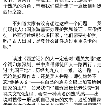
长老、黄风怪、牛魔王、红孩儿……游戏中一个
个熟悉的角色，带着我们重新走了一遍唐僧师徒
西行之路。
不知道大家有没有想过这样一个问题——我
们现代人出国旅游需要办理护照和签证，唐僧师
徒一路西行途经那么多国家，他们需要办护照
吗？古人出国，是凭什么证件通过重重关卡的
呢？
读过《西游记》的人一定会对“通关文牒”这
个词印象深刻。书中唐僧师徒四人一路西行，走
过“九国三地”，历经九九八十一难。这一路上，
无论是妖魔作祟，还是美人拦路，师徒始终不
忘“倒换关文”——在自己的通关文牒上加盖所到
国家的玉玺。如果我们仔细琢磨唐长老这套“倒
换关文”的流程，会有一种莫名的熟悉感——出
境时携带一册证明自己身份的文书，途经的国家