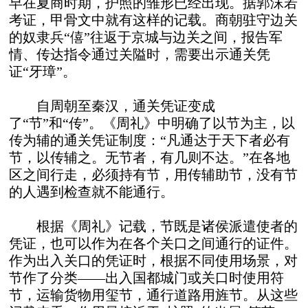
早在夏商时期，护照的雏形已经出现。据郭沫若
考证，甲骨文中就有这样的记载。商朝驻守边关
的奴隶兵“僖”往返于京城与边关之间，报告军
情、传达指令通过关隘时，需要出示通关凭
证“牙璋”。
自周朝至秦汉，通关凭证变成
了“节”和“传”。《周礼》中明确了以节为主，以
传为辅的通关凭证制度：“凡通达于天下者必有
节，以传辅之。无节者，有几则不达。”在各地
区之间行走，必须持有节，用传辅助节，没有节
的人遇到检查就不能通行。
根据《周礼》记载，节既是诸侯派遣使者的
凭证，也可以作为在各个关口之间通行的证件。
作为出入关口的凭证时，根据不同使用场景，对
节作了分类——出入国都城门或关口时使用符
节，运输货物用玺节，通行道路用旌节。从这些