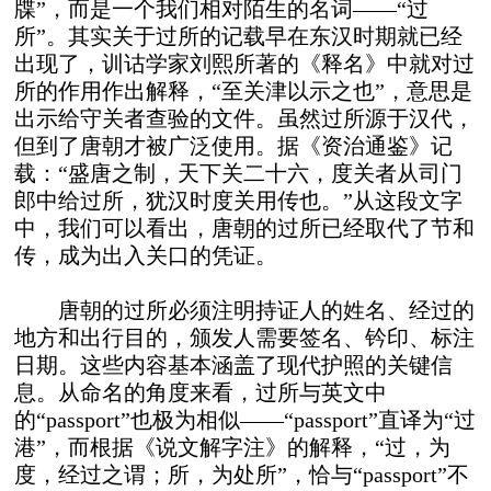
牒”，而是一个我们相对陌生的名词——“过
所”。其实关于过所的记载早在东汉时期就已经
出现了，训诂学家刘熙所著的《释名》中就对过
所的作用作出解释，“至关津以示之也”，意思是
出示给守关者查验的文件。虽然过所源于汉代，
但到了唐朝才被广泛使用。据《资治通鉴》记
载：“盛唐之制，天下关二十六，度关者从司门
郎中给过所，犹汉时度关用传也。”从这段文字
中，我们可以看出，唐朝的过所已经取代了节和
传，成为出入关口的凭证。
唐朝的过所必须注明持证人的姓名、经过的
地方和出行目的，颁发人需要签名、钤印、标注
日期。这些内容基本涵盖了现代护照的关键信
息。从命名的角度来看，过所与英文中
的“passport”也极为相似——“passport”直译为“过
港”，而根据《说文解字注》的解释，“过，为
度，经过之谓；所，为处所”，恰与“passport”不