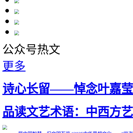
公众号热文
更多
诗心长留——悼念叶嘉莹
品读文艺术语：中西方艺