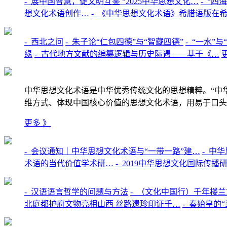
-
展中国智慧，促文明互鉴 “2025中华思想文化…
-
“四
想文化术语创作…
-
《中华思想文化术语》希腊语版在
-
西北之问
-
朱子论“仁包四德”与“智藏四德”
-
“一水”
缘
-
古代地方文献的编纂逻辑与历史际遇——基于《…
中华思想文化术语是中华优秀传统文化的思想精粹。“中
维方式、体现中国核心价值的思想文化术语，用易于口头
更多 》
-
会议通知｜中华思想文化术语与“一带一路”建…
-
中华
术语的当代价值学术研…
-
2019中华思想文化国际传播
-
汉语语言哲学的问题与方法
-
（文化中国行）千年楼兰文
北庭都护府文物亮相山西 丝路遗珍印证千…
-
秦始皇的“