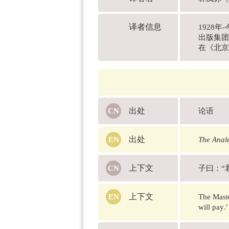
译者信息
1928
出版集团
在《北京
出处
论语
出处
The Anale
上下文
子曰：“
上下文
The Maste
will pay.’