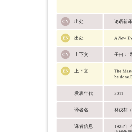
出处
论语新译
出处
A New Tra
上下文
子曰：“
上下文
The Maste
be done.D
发表年代
2011
译者名
林戊荪（L
译者信息
1928