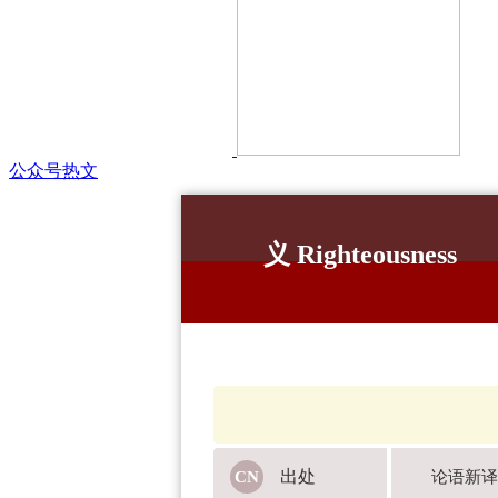
公众号热文
义 Righteousness
出处
论语新译