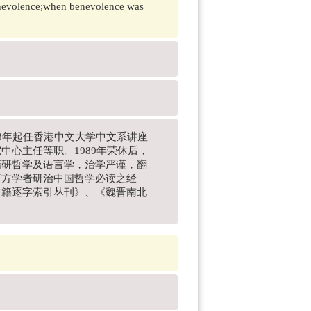
benevolence;when benevolence was
978年起任香港中文大学中文系讲座
心主任等职。1989年荣休后，
精研哲学及语言学，治学严谨，翻
西方学者研治中国哲学必读之经
古籍逐字索引丛刊》、《魏晋南北