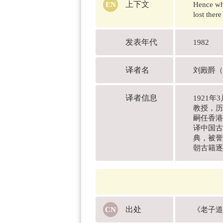
上下文
Hence whe
lost there
发表年代
1982
译者名
刘殿爵（D
译者信息
1921
教授，历
嗣任香港
译中国古
典，被誉
朝古籍逐
出处
《老子道