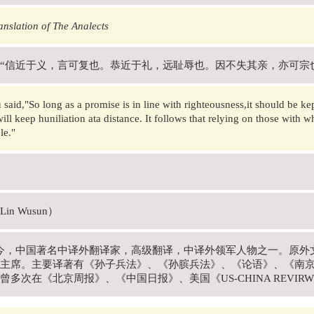
nslation of The Analects
“信近于义，言可复也。恭近于礼，远耻辱也。因不失其亲，亦可宗
 said,"So long as a promise is in line with righteousness,it should be k
 will keep huniliation ata distance. It follows that relying on those with 
le."
in Wusun）
年-今，中国著名中译外翻译家，高级翻译，中译外领军人物之一。原
主席。主要译著有《孙子兵法》、《孙膑兵法》、《论语》、《南
曾多次在《北京周报》、《中国日报》、美国《US-CHINA REVI