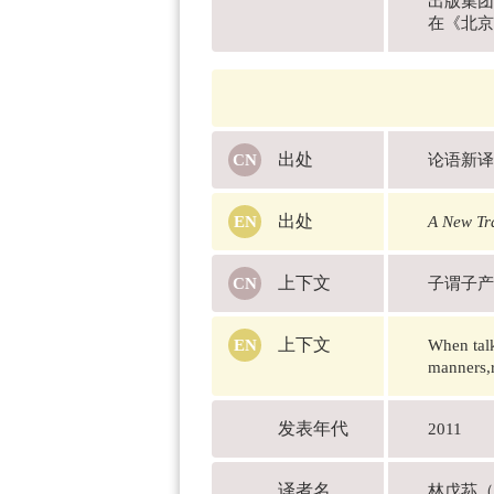
出版集团
在《北京
出处
论语新译
出处
A New Tra
上下文
子谓子产
上下文
When talk
manners,r
发表年代
2011
译者名
林戊荪（L