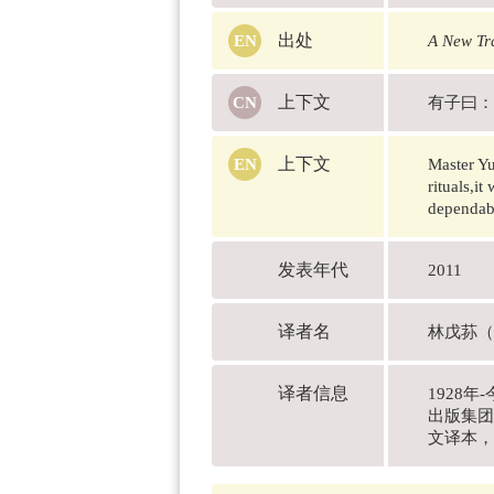
出处
A New Tra
上下文
有子曰：
上下文
Master Yu
rituals,it
dependab
发表年代
2011
译者名
林戊荪（L
译者信息
1928
出版集团
文译本，