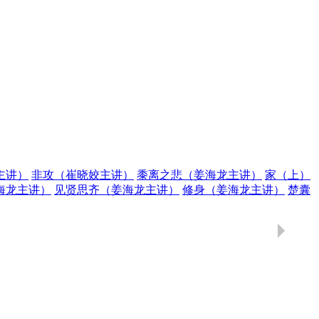
主讲）
非攻（崔晓姣主讲）
黍离之悲（姜海龙主讲）
家（上）
海龙主讲）
见贤思齐（姜海龙主讲）
修身（姜海龙主讲）
楚囊