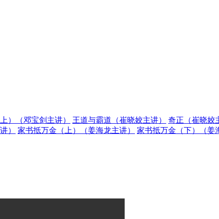
上）（邓宝剑主讲）
王道与霸道（崔晓姣主讲）
奇正（崔晓姣
讲）
家书抵万金（上）（姜海龙主讲）
家书抵万金（下）（姜