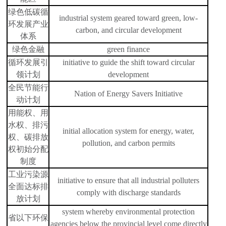
绿色低碳循
industrial system geared toward green, low-
环发展产业
carbon, and circular development
体系
绿色金融
green finance
循环发展引
initiative to guide the shift toward circular
领计划
development
全民节能行
Nation of Energy Savers Initiative
动计划
用能权、用
水权、排污
initial allocation system for energy, water,
权、碳排放
pollution, and carbon permits
权初始分配
制度
工业污染源
initiative to ensure that all industrial polluters
全面达标排
comply with discharge standards
放计划
system whereby environmental protection
省以下环保
agencies below the provincial level come directly