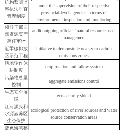
机构监测监
under the supervision of their respective
察执法垂直
provincial-level agencies in terms of
管理制度
environmental inspection and monitoring
领导干部自
audit outgoing officials’ natural resource asset
然资源资产
management
离任审计
近零碳排放
initiative to demonstrate near-zero carbon
区示范工程
emissions zones
耕地轮作休
crop rotation and fallow system
耕制度
污染物总量
aggregate emissions control
控制
生态安全屏
eco-security shield
障
江河源头和
ecological protection of river sources and water
水源涵养区
source conservation areas
生态保护
蓝色海湾整