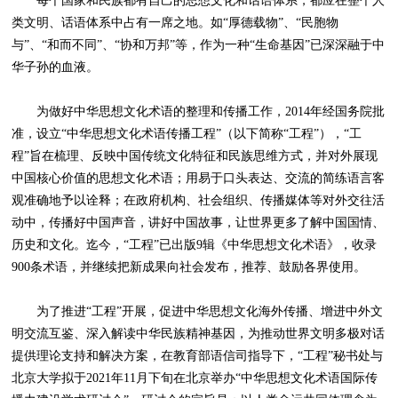
每个国家和民族都有自己的思想文化和话语体系，都应在整个人
类文明、话语体系中占有一席之地。如“厚德载物”、“民胞物
与”、“和而不同”、“协和万邦”等，作为一种“生命基因”已深深融于中
华子孙的血液。
为做好中华思想文化术语的整理和传播工作，2014年经国务院批
准，设立“中华思想文化术语传播工程”（以下简称“工程”），“工
程”旨在梳理、反映中国传统文化特征和民族思维方式，并对外展现
中国核心价值的思想文化术语；用易于口头表达、交流的简练语言客
观准确地予以诠释；在政府机构、社会组织、传播媒体等对外交往活
动中，传播好中国声音，讲好中国故事，让世界更多了解中国国情、
历史和文化。迄今，“工程”已出版9辑《中华思想文化术语》，收录
900条术语，并继续把新成果向社会发布，推荐、鼓励各界使用。
为了推进“工程”开展，促进中华思想文化海外传播、增进中外文
明交流互鉴、深入解读中华民族精神基因，为推动世界文明多极对话
提供理论支持和解决方案，在教育部语信司指导下，“工程”秘书处与
北京大学拟于2021年11月下旬在北京举办“中华思想文化术语国际传