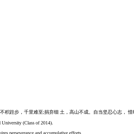
不积跬步，千里难至;捐弃细 土，高山不成。自当坚忍心志， 
 University (Class of 2014).
uires perseverance and accumulative efforts.