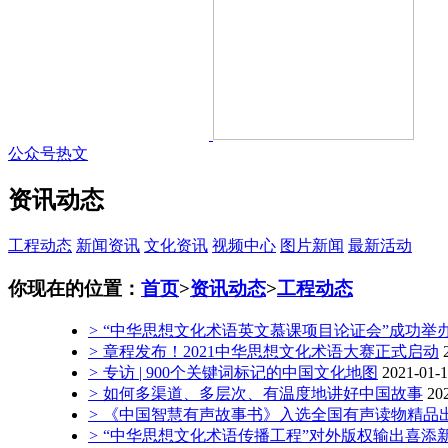
公众号热文
资讯动态
工程动态
新闻资讯
文化资讯
视频中心
图片新闻
最新活动
你现在的位置：
首页
>
资讯动态
>
工程动态
>
“中华思想文化术语英文慕课项目论证会”成功举
>
章程发布！2021中华思想文化术语大赛正式启动
>
专访 | 900个关键词标记的中国文化地图
2021-01-
>
如何多渠道、多层次、有温度地讲好中国故事
20
>
《中国智慧有声故事书》入选全国有声读物精品
>
“中华思想文化术语传播工程”对外版权输出喜添