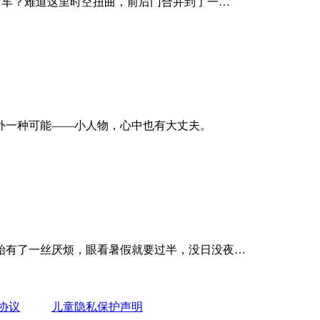
门下车？难道这里时空扭曲，前后门合并到了一…
外一种可能——小人物，心中也有大丈夫。
始有了一丝厌烦，眼看暑假就要过半，没日没夜…
协议
儿童隐私保护声明