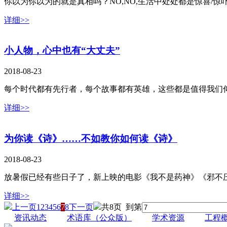
你以为你以为的就是真相吗？NO,NO,生活中处处都是惊喜/
详细>>
小人物，心中也有“大丈夫”
2018-08-23
每个时代都有先行者，每个故事都有英雄，这些都是值得我们
详细>>
为你读《诗》……不如教你如何读《诗》
2018-08-23
放暑假已经有些日子了，新上映的电影《我不是药神》《邪不
详细>>
上一页
1
2
3
4
5
6
7
8
下一页
共8页 到第
资讯动态
术语库（公众版）
学术资源
工程