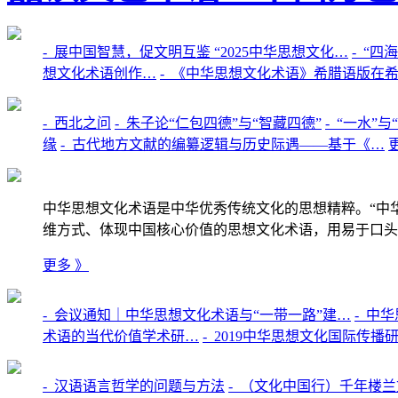
-
展中国智慧，促文明互鉴 “2025中华思想文化…
-
“四
想文化术语创作…
-
《中华思想文化术语》希腊语版在
-
西北之问
-
朱子论“仁包四德”与“智藏四德”
-
“一水”
缘
-
古代地方文献的编纂逻辑与历史际遇——基于《…
中华思想文化术语是中华优秀传统文化的思想精粹。“中
维方式、体现中国核心价值的思想文化术语，用易于口头
更多 》
-
会议通知｜中华思想文化术语与“一带一路”建…
-
中华
术语的当代价值学术研…
-
2019中华思想文化国际传播
-
汉语语言哲学的问题与方法
-
（文化中国行）千年楼兰文