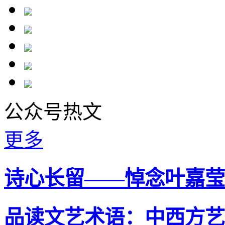
公众号热文
更多
诗心长留——悼念叶嘉莹
品读文艺术语：中西方艺