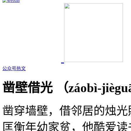
公众号热文
凿壁借光 （
záobì-jiègu
凿穿墙壁，借邻居的烛光
匡衡年幼家贫，他酷爱读