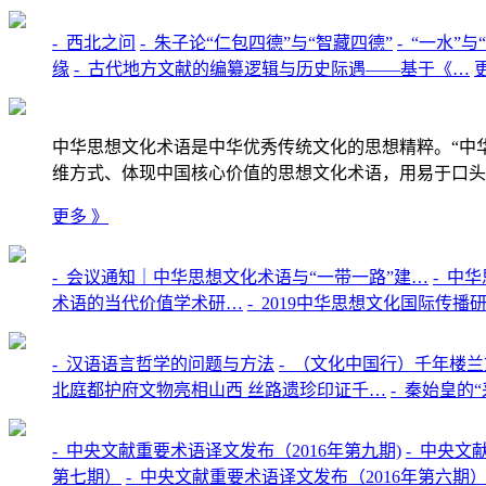
-
西北之问
-
朱子论“仁包四德”与“智藏四德”
-
“一水”
缘
-
古代地方文献的编纂逻辑与历史际遇——基于《…
中华思想文化术语是中华优秀传统文化的思想精粹。“中
维方式、体现中国核心价值的思想文化术语，用易于口头
更多 》
-
会议通知｜中华思想文化术语与“一带一路”建…
-
中华
术语的当代价值学术研…
-
2019中华思想文化国际传播
-
汉语语言哲学的问题与方法
-
（文化中国行）千年楼兰文
北庭都护府文物亮相山西 丝路遗珍印证千…
-
秦始皇的“
-
中央文献重要术语译文发布（2016年第九期)
-
中央文献
第七期）
-
中央文献重要术语译文发布（2016年第六期