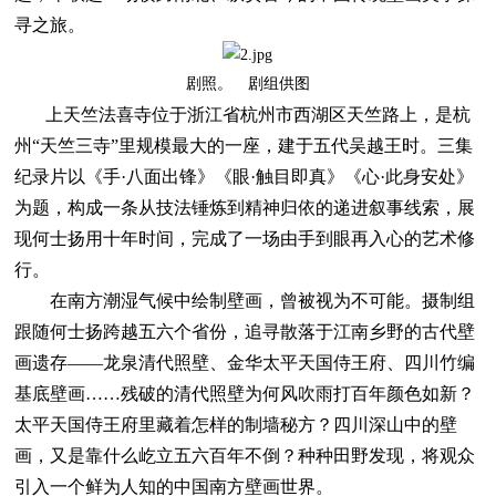
寻之旅。
剧照。 剧组供图
上天竺法喜寺位于浙江省杭州市西湖区天竺路上，是杭
州“天竺三寺”里规模最大的一座，建于五代吴越王时。三集
纪录片以《手·八面出锋》《眼·触目即真》《心·此身安处》
为题，构成一条从技法锤炼到精神归依的递进叙事线索，展
现何士扬用十年时间，完成了一场由手到眼再入心的艺术修
行。
在南方潮湿气候中绘制壁画，曾被视为不可能。摄制组
跟随何士扬跨越五六个省份，追寻散落于江南乡野的古代壁
画遗存——龙泉清代照壁、金华太平天国侍王府、四川竹编
基底壁画……残破的清代照壁为何风吹雨打百年颜色如新？
太平天国侍王府里藏着怎样的制墙秘方？四川深山中的壁
画，又是靠什么屹立五六百年不倒？种种田野发现，将观众
引入一个鲜为人知的中国南方壁画世界。