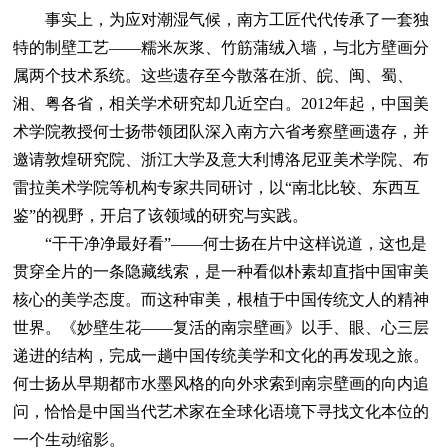
事实上，为应对潮湿气候，南方工匠代代传承了一套独
特的制壁工艺——糯米灰浆、竹筋蒲绒入墙，与北方壁画分
属两个技术系统。这些遗存至今散落在浙、皖、闽、蜀、
湘、粤各省，相关学术研究却几近空白。2012年起，中国美
术学院教授何士扬带领团队深入南方六省考察壁画遗存，并
邀请敦煌研究院、浙江大学及意大利博洛尼亚美术学院、布
雷拉美术学院等机构专家共同研讨，以“南北比较、东西互
鉴”的视野，开启了该领域的研究与实践。
“干干净净最好看”——何士扬在片中这样说道，这也是
贯穿全片的一条隐藏线索，是一种看似朴素却直指中国审美
核心的美学态度。而这种审美，根植于中国传统文人的精神
世界。《妙壁生花——复活的南宗壁画》以手、眼、心三层
递进的结构，完成一趟中国传统美学和文化的再发现之旅。
何士扬从早期都市水墨风格的向外求索到南宗壁画的向内追
问，恰恰是中国当代艺术家在全球化语境下寻找文化本位的
一个生动缩影。