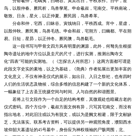
分命羲仲，宅嵎夷，曰旸谷。寅宾出日，平秩东作。日中，星
鸟，以殷仲春。厥民析，鸟兽孳尾。申命羲叔，宅南交。平秩南讹，
敬致。日永，星火，以正仲夏。厥民因，鸟兽希革。
分命和仲，宅西，曰昧谷。寅饯纳日，平秩西成。宵中，星虚，
以殷仲秋。厥民夷，鸟兽毛毨。申命和叔，宅朔方，曰幽都。平在朔
易。日短，星昴，以正仲冬。厥民隩，鸟兽氄毛。
这一段书写与甲骨文四方风有明显的渊源，此外，何驽先生根据
陶寺遗址的地中方位以及圭尺的尺寸，进行实测，推测出陶寺文
化“四表”可能的实测地。（《怎探古人何所思》）这两方面都可谓是
此段文字史实的素地，以之为基础，《尧典》作者拓展出更加丰富的
文化意义，不仅有神圣仪式的展示，如出日、入日之祭祀，也有四时
人们的生活状态及物候，综合多维的信息构建了一个新的文化体系，
一幅象征了上古圣王统摄空间与时间、人与自然的和谐图景。
若将上引文段作为一个自足的结构考察，其微观处也暗藏古老的
仪式密码。四个方位中，羲叔方面文例有异，只写其宅南交，而没有
指出地名，对此旧注或以为有脱文，或以为是阙文相避，限于文献缺
乏，无法落实。联系考古资料，可以提供另一种观照角度，濮阳西水
坡仰韶大墓遗址的45号墓中，身份应为神权领袖的尸骸周围，北、