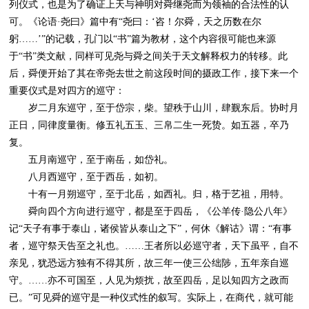
列仪式，也是为了确证上天与神明对舜继尧而为领袖的合法性的认
可。《论语·尧曰》篇中有“尧曰：‘咨！尔舜，天之历数在尔
躬……’”的记载，孔门以“书”篇为教材，这个内容很可能也来源
于“书”类文献，同样可见尧与舜之间关于天文解释权力的转移。此
后，舜便开始了其在帝尧去世之前这段时间的摄政工作，接下来一个
重要仪式是对四方的巡守：
岁二月东巡守，至于岱宗，柴。望秩于山川，肆觐东后。协时月
正日，同律度量衡。修五礼五玉、三帛二生一死贽。如五器，卒乃
复。
五月南巡守，至于南岳，如岱礼。
八月西巡守，至于西岳，如初。
十有一月朔巡守，至于北岳，如西礼。归，格于艺祖，用特。
舜向四个方向进行巡守，都是至于四岳，《公羊传·隐公八年》
记“天子有事于泰山，诸侯皆从泰山之下”，何休《解诂》谓：“有事
者，巡守祭天告至之礼也。……王者所以必巡守者，天下虽平，自不
亲见，犹恐远方独有不得其所，故三年一使三公绌陟，五年亲自巡
守。……亦不可国至，人见为烦扰，故至四岳，足以知四方之政而
已。”可见舜的巡守是一种仪式性的叙写。实际上，在商代，就可能