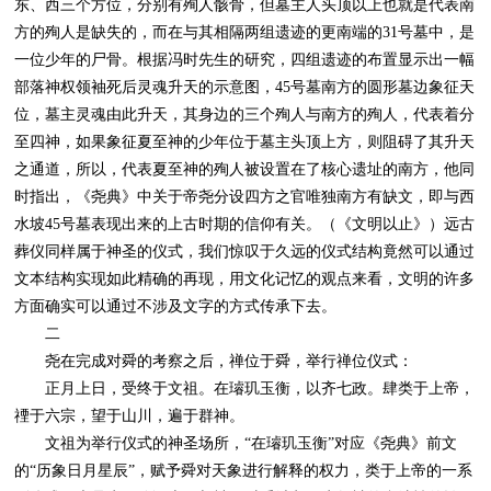
东、西三个方位，分别有殉人骸骨，但墓主人头顶以上也就是代表南
方的殉人是缺失的，而在与其相隔两组遗迹的更南端的31号墓中，是
一位少年的尸骨。根据冯时先生的研究，四组遗迹的布置显示出一幅
部落神权领袖死后灵魂升天的示意图，45号墓南方的圆形墓边象征天
位，墓主灵魂由此升天，其身边的三个殉人与南方的殉人，代表着分
至四神，如果象征夏至神的少年位于墓主头顶上方，则阻碍了其升天
之通道，所以，代表夏至神的殉人被设置在了核心遗址的南方，他同
时指出，《尧典》中关于帝尧分设四方之官唯独南方有缺文，即与西
水坡45号墓表现出来的上古时期的信仰有关。（《文明以止》）远古
葬仪同样属于神圣的仪式，我们惊叹于久远的仪式结构竟然可以通过
文本结构实现如此精确的再现，用文化记忆的观点来看，文明的许多
方面确实可以通过不涉及文字的方式传承下去。
二
尧在完成对舜的考察之后，禅位于舜，举行禅位仪式：
正月上日，受终于文祖。在璿玑玉衡，以齐七政。肆类于上帝，
禋于六宗，望于山川，遍于群神。
文祖为举行仪式的神圣场所，“在璿玑玉衡”对应《尧典》前文
的“历象日月星辰”，赋予舜对天象进行解释的权力，类于上帝的一系