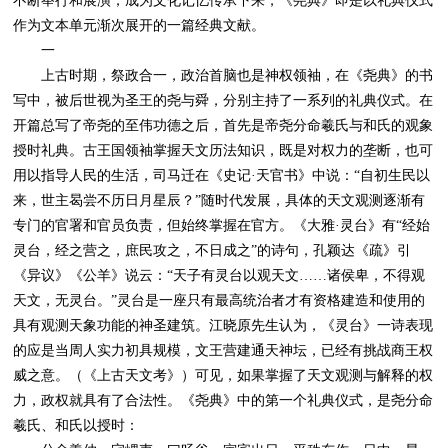
不断举行和展演，成为文化记忆传承下来，《尧典》即是以礼典仪式
作为文本单元渐次展开的一篇经典文献。
一
上古时期，祭政合一，政治首脑也是神权领袖，在《尧典》的书
写中，被后世视为圣王的尧与舜，分别主持了一系列的礼典仪式。在
开篇总写了帝尧的至伟功德之后，首先是帝尧分命羲氏与和氏的观象
授时礼典。古王国领袖掌握天文历法知识，既是对权力的垄断，也可
用以指导人民的生活，司马迁在《史记·天官书》中说：“自初生民以
来，世主曷尝不历日月星辰？”随时代发展，具体的天文观测逐渐有
专门的官署和官员负责，但始终掌握在官方。《大雅·灵台》有“经始
灵台，经之营之，庶民攻之，不日成之”的诗句，孔颖达《疏》引
《异议》《公羊》说云：“天子有灵台以观天文……诸侯卑，不得观
天文，无灵台。”灵台是一座只有最高统治者才有资格建造和使用的
具有观测天象功能的神圣建筑。江晓原先生认为，《灵台》一诗表现
的应是当周人实力初具规模，文王营建通天神坛，已经有挑战商王权
威之意。（《上古天文考》）可见，如果掌握了天文观测与解释的权
力，政权就具有了合法性。《尧典》中的第一个礼典仪式，是尧分命
羲氏、和氏以授时：