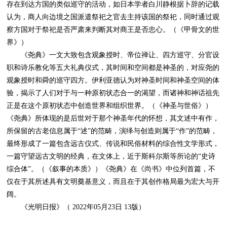
存在到达方国的类似巡守的活动，如日本学者白川静根据卜辞的记载
认为，商人向边境之国派遣祭祀之官去主持该国的祭祀，同时通过观
察方国对于祭祀是否严肃来判断其对商王是否忠心。（《甲骨文的世
界》）
《尧典》一文大致包含观象授时、帝位禅让、四方巡守、分官设
职和诗乐教化等五大礼典仪式，其时间和空间都是神圣的，对应尧的
观象授时和舜的巡守四方。伊利亚德认为对神圣时间和神圣空间的体
验，揭示了人们对于与一种原初状态合一的渴望，而诸神和神话祖先
正是在这个原初状态中创造世界和组织世界。（《神圣与世俗》）
《尧典》所体现的是后世对于那个神圣年代的怀想，其文述中有作，
所保留的古老信息属于“述”的范畴，演绎与创造则属于“作”的范畴，
最终形成了一篇包含远古仪式、传说和民俗材料的综合性文学形式，
一篇守望远古文明的经典，在文体上，近于斯科尔斯等所论的“史诗
综合体”。（《叙事的本质》）《尧典》在《尚书》中位列首篇，不
仅在于其所述具有文明奠基意义，而且在于其创作格局最为宏大与开
阔。
《光明日报》（ 2022年05月23日 13版）