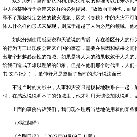
众所周知，董仲舒认为利用同类相动的原理可以用来求雨和止
中人的某种行为会带来这样的必然结果。“故致雨非神也，而疑
释不了那些特定之物的被灾现象，因为《春秋》中的火灾不可
体以什么样的形式来显现，则属于超越了人为必然的领域。他
如此分别使用感应说和天谴说的背后，存在着区分人的行为
的行为再三出现便会带来亡国的事态，需要在原因和结果之间
出那个超越必然性的领域。如果是将人为的结果收敛于人为的
给我们造成了难以理解的印象。但是在他们那个时代里，人们
书·文帝纪》），董仲舒只是遵循了当时的流行说法而已。
不过当时的文献中，人事和灾变只是模糊地联系在一起，解
时，在感应说说明不了的领域里，他才利用天谴说加以说明。
上面的事例告诉我们，我们现在理所当然地使用着的某些概
（邓红翻译）
《光明日报》（ 2022年04月09日 11版）