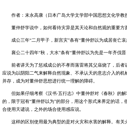
作者：末永高康（日本广岛大学文学部中国思想文化学教
董仲舒学说中，如何看待灾异是其天论和自然观的重要方面。
成公三年“二月甲子，新宫灾”条有“董仲舒以为成居丧亡
襄公二十四年“秋，大水”条有“董仲舒以为先是一年齐伐晋
前者讲天为了惩戒成公的不孝而落雷将其父庙烧了，后者讲
应说为以阴阳二气来解释自然现象、不承认天的意志介入的机
并存，成为对董仲舒思想进行统一理解的障碍。
但如果仔细考察《汉书·五行志》中董仲舒对《春秋》的解释
的，限于冠有“董仲舒以为”的部分，用这个形式来界定的话
合使用天谴说，之外的场合使用感应说。
这样的区别使用最为典型的是对火灾和水害的解释。有关火灾的