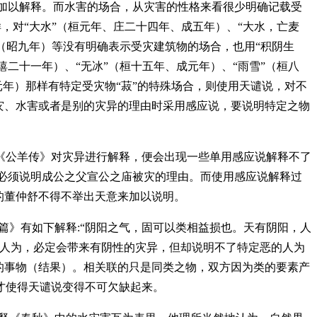
来加以解释。而水害的场合，从灾害的性格来看很少明确记载受
样，对“大水”（桓元年、庄二十四年、成五年）、“大水，亡麦
”（昭九年）等没有明确表示受灾建筑物的场合，也用“积阴生
僖二十一年）、“无冰”（桓十五年、成元年）、“雨雪”（桓八
元年）那样有特定受灾物“菽”的特殊场合，则使用天谴说，对不
灾、水害或者是别的灾异的理由时采用感应说，要说明特定之物
公羊传》对灾异进行解释，便会出现一些单用感应说解释不了
就必须说明成公之父宣公之庙被灾的理由。而使用感应说解释过
的董仲舒不得不举出天意来加以说明。
》有如下解释:“阴阳之气，固可以类相益损也。天有阴阳，人
的人为，必定会带来有阴性的灾异，但却说明不了特定恶的人为
的事物（结果）。相关联的只是同类之物，双方因为类的要素产
才使得天谴说变得不可欠缺起来。