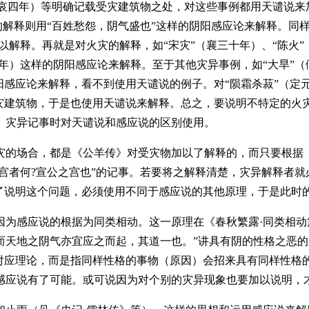
”（哀四年）等明确记载受灾建筑物之处，对这些事例都用天谴说
的解释则用“百姓愁怨，阴气盛也”这样的阴阳感应论来解释。同
以解释。再就是对火灾的解释，如“宋灾”（襄三十年）、“陈火
年）这样的阴阳感应论来解释。至于其他灾异事例，如“大旱”（
阳感应论来解释，看不到使用天谴说的例子。对“陨霜杀菽”（定
被灾建筑物，于是也使用天谴说来解释。总之，要说明不特定的火
》灾异记事时对天谴说和感应说的区别使用。
的场合，都是《公羊传》对受灾物加以了解释的，而只要根据《
新宫者何?宣公之宫也”的记事。若要将之解释清楚，灾异解释者
为了说明这个问题，必须使用不同于感应说的其他原理，于是此时
感应说的根据为同类相动。这一原理在《春秋繁露·同类相动篇
而天地之阴气亦宜应之而起，其道一也。”讲具有阴的性格之恶
的对应理论，而是指同样性格的事物（原因）会招来具有同样性格
感应说有了可能。或可说因为对个别的灾异现象也要加以说明，