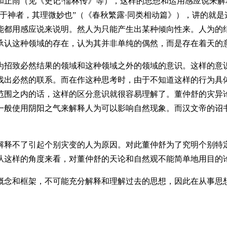
雨（见《史记·儒林传》等），这样的思想和运用感应说来解
于神者，其理微妙也”（《春秋繁露·同类相动篇》），讲的就
能都用感应说来说明。然人为只能产生出某种倾向性来。人为的
承认这种领域的存在，认为其并非单纯的偶然，而是存在着天的
招致必然结果的领域和这种领域之外的领域的意识。这样的意识
找出必然的联系。而在作这种思考时，由于不知道这样的行为具
范围之内的话，这样的区分意识就很容易理解了。董仲舒的灾异
一般使用阴阳之气来解释人为可以影响自然现象。而汉文帝的诏
释不了引起个别灾变的人为原因。对此董仲舒为了究明个别特定
从这样的角度来看，对董仲舒的天论和自然观不能简单地用目的
念和框架，不可能充分解释和理解过去的思想，因此在从事思