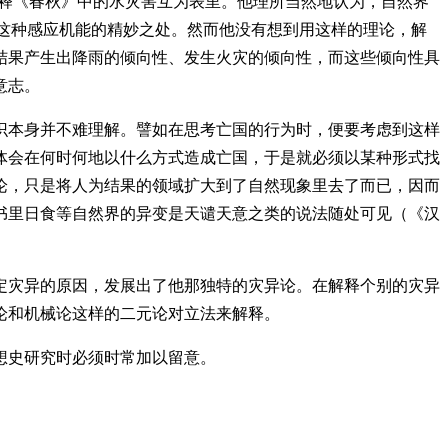
释《春秋》中的水灾害互为表里。他理所当然地认为，自然界
是这种感应机能的精妙之处。然而他没有想到用这样的理论，解
结果产生出降雨的倾向性、发生火灾的倾向性，而这些倾向性具
意志。
本身并不难理解。譬如在思考亡国的行为时，便要考虑到这样
体会在何时何地以什么方式造成亡国，于是就必须以某种形式找
论，只是将人为结果的领域扩大到了自然现象里去了而已，因而
书里日食等自然界的异变是天谴天意之类的说法随处可见（《汉
灾异的原因，发展出了他那独特的灾异论。在解释个别的灾异
论和机械论这样的二元论对立法来解释。
想史研究时必须时常加以留意。