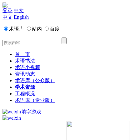
登录
中文
中文
English
术语库
站内
百度
首 页
术语书法
术语小视频
资讯动态
术语库（公众版）
学术资源
工程概况
术语库（专业版）
填字游戏