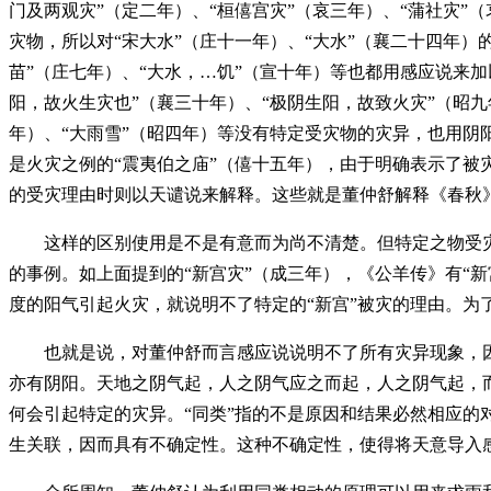
门及两观灾”（定二年）、“桓僖宫灾”（哀三年）、“蒲社灾
灾物，所以对“宋大水”（庄十一年）、“大水”（襄二十四年）
苗”（庄七年）、“大水，…饥”（宣十年）等也都用感应说来加
阳，故火生灾也”（襄三十年）、“极阴生阳，故致火灾”（昭九
年）、“大雨雪”（昭四年）等没有特定受灾物的灾异，也用阴
是火灾之例的“震夷伯之庙”（僖十五年），由于明确表示了
的受灾理由时则以天谴说来解释。这些就是董仲舒解释《春秋
这样的区别使用是不是有意而为尚不清楚。但特定之物受灾
的事例。如上面提到的“新宫灾”（成三年），《公羊传》有“
度的阳气引起火灾，就说明不了特定的“新宫”被灾的理由。
也就是说，对董仲舒而言感应说说明不了所有灾异现象，因为
亦有阴阳。天地之阴气起，人之阴气应之而起，人之阴气起，
何会引起特定的灾异。“同类”指的不是原因和结果必然相应
生关联，因而具有不确定性。这种不确定性，使得将天意导入