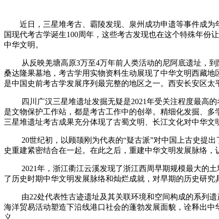
近日，三星堆考古、霸陵发现、泉州成功申遗等事件成为年度
国现代考古学诞生100周年，这些考古发现也在这个特殊年份
中华文明。
从反映羌塘高原3万至4万年前人类活动的尼阿底遗址，到阿里
桑达隆果墓地，考古学用实物资料生动展现了中华文明西藏地
是中国史前考古学发展序列最完整的地区之一。西安长安区太
四川广汉三星堆遗址发掘无疑是2021年受关注程度最高的
是文物保护工作站，都是考古工作中的创举。精细化发掘、多
三星堆遗址考古成果充分体现了古蜀文明、长江文化对中华文
20世纪初，以顾颉刚为代表的“疑古派”对中国上古史提出
史重建紧密结合在一起。在此之后，重建中华文明发展脉络，
2021年，浙江衢江云溪发现了浙江西周早期规模最大的土
了历史时期中华文明发展脉络和灿烂成就，对早期的历史研究
由22处代表性古迹遗址及其关联环境和空间构成的系列遗产“
海洋贸易活动塑造下沿线港口社会的蓬勃发展面貌，诠释出中
义。