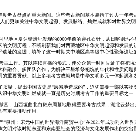
考古盘点的重大新闻。这些考古新闻基本囊括了过去一年考古发
让人们更加关注中华文明起源、发展脉络、灿烂成就和对世界文
地区夏达错遗址发现的8000年前的穿孔石针，从日喀则玛不错
区的文明历程，不断刷新我们对西藏地区中华文明起源和发展的
平遗址的发掘，填补了这一时期关中地区高等级中心性聚落遗址
考古工作。其以连续直播的形式，使公众第一时间见证了祭祀坑
学科融合、多团队合作，为解决三星堆祭祀坑的年代和性质问题
明的重要贡献。以上多项考古成就均是中华文明多元一体起源和
了质疑，提出中国古史是“层累地造成的”，迫切需要一部以实物
认识中华文明灿烂成就一直是历史时期考古工作的重要目标之一
墩墓，山西垣曲北白鹅东周墓地取得重要考古成果，湖北云梦出土
具有重要推动作用。
泉州：宋元中国的世界海洋商贸中心”在2021年成功列入世界遗
华文明对该时期东亚和东南亚社会的经济与文化发展作出的突出