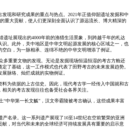
现和研究成果的重点与热点。2021年正值仰韶遗址发掘和中
明的重大贡献，使人们更深刻全面认识了源远流长、博大精深的
遗址展现出的4000年前的渔猎生活景象，到跨越千年的札达
认识。此外，关中地区是中华文明起源发展的核心区域之一，也
的空白，为一脉相承、连绵不绝的中华文明增添了例证。
众多重要文物的发现。无论是发掘现场恒温恒湿的考古方舱还
奠定了基础，这一工作模式也代表了田野考古的未来发展趋势。
发展脉络、灿烂成就的实物例证。
资料为依据的上古信史。因此，现代考古学一经传入中国就和古
，相关的考古发现往往也备受社会各界关注。
“中华第一长文觚”，汉文帝霸陵被考古确认，这些成果丰富
产名录。这一系列遗产展现了10至14世纪在空前繁荣的亚洲
贡献，对当代和未来的全球经济可持续发展具有重要的启示意