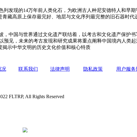
发现的14万年前人类化石，为欧洲古人种尼安德特人和早期
这是青藏高原上保存最完好、地层与文化序列最完整的旧石器时代
。
，中国与世界通过文化遗产联结着，以考古和文化遗产保护书写
可以预见，未来的考古发现和研究成果将重点阐释中国境内人类
度揭示中华文明的历史文化价值和核心特质
概况
联系我们
法律声明
隐私政策
用户服务
P, All Rights Reserved
京公网安备 11010802020510号