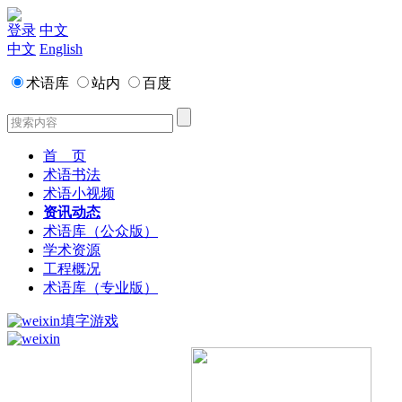
登录
中文
中文
English
术语库
站内
百度
首 页
术语书法
术语小视频
资讯动态
术语库（公众版）
学术资源
工程概况
术语库（专业版）
填字游戏