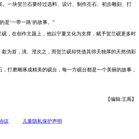
。一块贺兰石要经过选料、设计、制作丕石、初步雕刻、打
是‘一带一路’的故事。”
兰砚，在创作主题上，他以宁夏文化为支撑，赋予贺兰砚更多时
、歙为首，洮、澄次之，而贺兰砚却凭借其得天独厚的天然俏彩
，打磨雕琢成精美的砚台，每一方砚台都是一个美丽的故事，
【编辑:王禹】
协议
儿童隐私保护声明