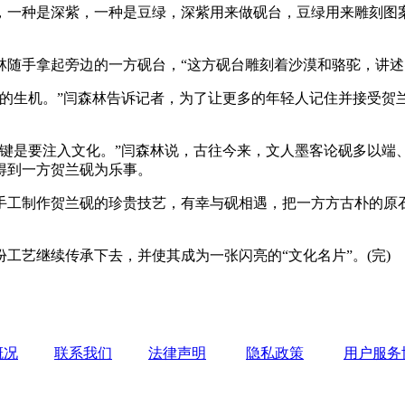
一种是深紫，一种是豆绿，深紫用来做砚台，豆绿用来雕刻图案
手拿起旁边的一方砚台，“这方砚台雕刻着沙漠和骆驼，讲述的
的生机。”闫森林告诉记者，为了让更多的年轻人记住并接受贺
键是要注入文化。”闫森林说，古往今来，文人墨客论砚多以端
得到一方贺兰砚为乐事。
工制作贺兰砚的珍贵技艺，有幸与砚相遇，把一方方古朴的原石
艺继续传承下去，并使其成为一张闪亮的“文化名片”。(完)
概况
联系我们
法律声明
隐私政策
用户服务