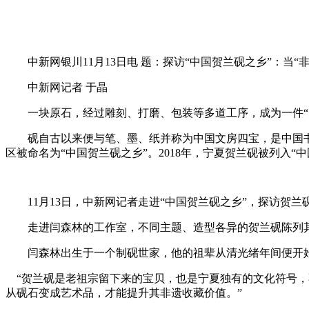
中新网银川11月13日电 题：探访“中国贺兰砚之乡”：当“非
中新网记者 于晶
一块原石，经过雕刻、打磨、包装等多道工序，成为一件“天
砚自古以来便与笔、墨、纸并称为中国文房四宝，是中国书法的
区被命名为“中国贺兰砚之乡”。2018年，宁夏贺兰砚被列入“
11月13日，中新网记者走进“中国贺兰砚之乡”，探访贺兰
走进闫森林的工作室，不同主题、造型各异的贺兰砚陈列其
闫森林出生于一个制砚世家，他的祖辈从清光绪年间便开始从
“贺兰砚是老祖宗留下来的宝贝，也是宁夏独有的文化符号，
从砚石变成艺术品，才能提升其非遗收藏价值。”