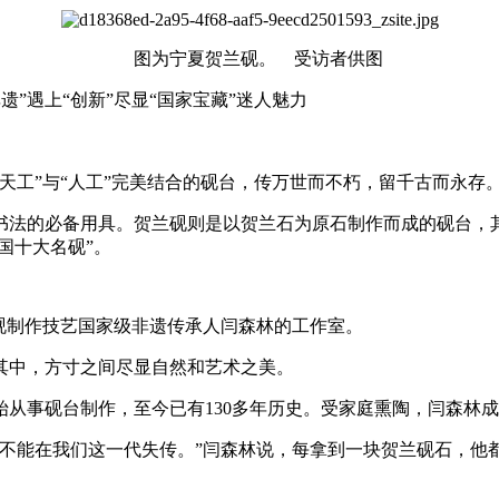
图为宁夏贺兰砚。 受访者供图
遗”遇上“创新”尽显“国家宝藏”迷人魅力
工”与“人工”完美结合的砚台，传万世而不朽，留千古而永存
必备用具。贺兰砚则是以贺兰石为原石制作而成的砚台，其雕刻
中国十大名砚”。
砚制作技艺国家级非遗传承人闫森林的工作室。
中，方寸之间尽显自然和艺术之美。
事砚台制作，至今已有130多年历史。受家庭熏陶，闫森林成
不能在我们这一代失传。”闫森林说，每拿到一块贺兰砚石，他