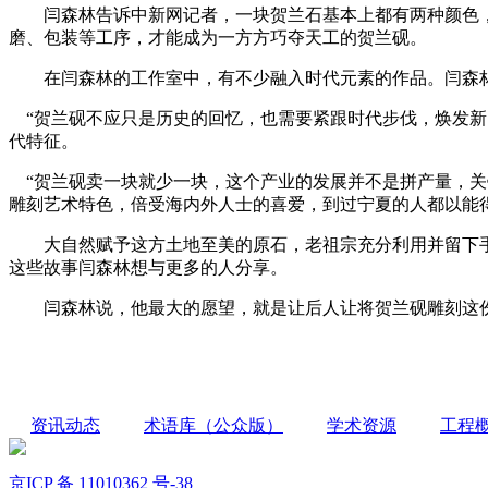
闫森林告诉中新网记者，一块贺兰石基本上都有两种颜色，
磨、包装等工序，才能成为一方方巧夺天工的贺兰砚。
在闫森林的工作室中，有不少融入时代元素的作品。闫森林随
“贺兰砚不应只是历史的回忆，也需要紧跟时代步伐，焕发新
代特征。
“贺兰砚卖一块就少一块，这个产业的发展并不是拼产量，关
雕刻艺术特色，倍受海内外人士的喜爱，到过宁夏的人都以能
大自然赋予这方土地至美的原石，老祖宗充分利用并留下手
这些故事闫森林想与更多的人分享。
闫森林说，他最大的愿望，就是让后人让将贺兰砚雕刻这份工
资讯动态
术语库（公众版）
学术资源
工程
京ICP 备 11010362 号-38