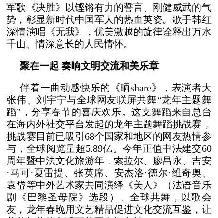
军歌《决胜》以铿锵有力的誓言、刚健威武的气
势，彰显新时代中国军人的热血英姿。歌手韩红
深情演唱《无我》，优美激越的旋律诠释出万水
千山、情深意长的人民情怀。
聚在一起 奏响文明交流和美乐章
伴着一曲动感快乐的《晒share》，表演者大
张伟、刘宇宁与全球网友联屏共舞“龙年主题舞
蹈”，分享春节的喜庆欢乐。这支舞蹈来自总台
在海内外社交平台发起的龙年主题舞蹈挑战赛，
挑战赛目前已吸引68个国家和地区的网友热情参
与，全球阅览量超5.89亿。今年正值中法建交60
周年暨中法文化旅游年，索拉尔、廖昌永、吉安
·马可·夏雷提、张英席、安杰洛·德尔·维奇奥、
袁岱等中外艺术家共同演绎《美人》（法语音乐
剧《巴黎圣母院》选段）。全球共舞，以歌会
友，龙年春晚用文艺精品促进文化交流互鉴，让