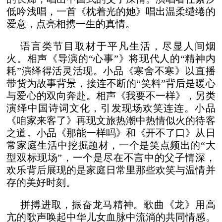
低吟浅唱，一首《枕着光的她》唱出温柔缱绻的
爱意，点亮相携一生的真情。
语言类节目取材于平凡生活，尽显人间烟
火。相声《导演的“心事”》将现代人的“精神内
耗”演绎得活灵活现。小品《寒舍不寒》以直播
带货为故事背景，接连不断的“笑料”背后是暖心
与爱心的双向奔赴。相声《我要不一样》，另类
演绎中国诗词文化，引发现场欢笑连连。小品
《咱家来客了》再现文旅热潮中热情似火的待客
之道。小品《那能一样吗》和《开不了口》从日
常家庭生活中挖掘题材，一个是笑点频出的“大
型双标现场”，一个是尽在不言中的父子情深，
欢乐背后展现的是家庭日常里那些欢笑与温情并
存的美好时刻。
拼搏进取，振奋龙马精神。歌曲《龙》用高
亢的歌声唤起中华儿女血脉中流淌的共同情感。