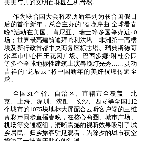
美美与共的文明百花园生机盎然。
作为联合国大会将农历新年列为联合国假日
后的首个新年，总台主办的“春晚序曲 全球看春
晚”活动在美国、肯尼亚、瑞士等多国举办近40
场；世界最高建筑迪拜哈利法塔、非洲第一高楼
埃及新行政首都中央商务区标志塔、瑞典斯德哥
尔摩市中心国王花园广场、巴西多娜·琳杜公园
等多个全球地标性建筑上演春晚灯光秀……灵动
吉祥的“龙辰辰”将中国新年的美好祝愿传遍全
球。
全国31个省、自治区、直辖市全覆盖，北
京、上海、深圳、沈阳、长沙、西安等全国112
个城市的1075块地标大屏配合云听客户端的三维
菁彩声同步直播春晚，在核心商圈、城市广场、
机场等交通枢纽，清晰震撼的视听效果吸引了城
乡居民、归乡旅客驻足观看，为除夕的城市夜空
增添了一抹喜庆贴心的温暖。