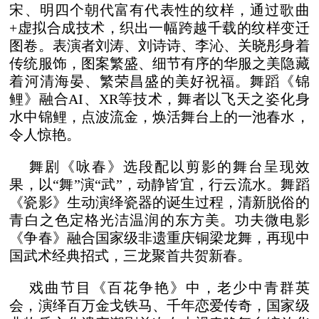
宋、明四个朝代富有代表性的纹样，通过歌曲
+虚拟合成技术，织出一幅跨越千载的纹样变迁
图卷。表演者刘涛、刘诗诗、李沁、关晓彤身着
传统服饰，图案繁盛、细节有序的华服之美隐藏
着河清海晏、繁荣昌盛的美好祝福。舞蹈《锦
鲤》融合AI、XR等技术，舞者以飞天之姿化身
水中锦鲤，点波流金，焕活舞台上的一池春水，
令人惊艳。
舞剧《咏春》选段配以剪影的舞台呈现效
果，以“舞”演“武”，动静皆宜，行云流水。舞蹈
《瓷影》生动演绎瓷器的诞生过程，清新脱俗的
青白之色定格光洁温润的东方美。功夫微电影
《争春》融合国家级非遗重庆铜梁龙舞，再现中
国武术经典招式，三龙聚首共贺新春。
戏曲节目《百花争艳》中，老少中青群英
会，演绎百万金戈铁马、千年恋爱传奇，国家级