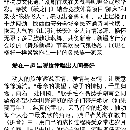
非物质文化遗产潮剧首次在央视春晚舞台绽放华
彩。杂技《跃龙门》结合竞技体育项目“蹦床”和
杂技“浪桥飞人”，表现出奋勇向前、更上层楼的
干劲闯劲。陕西西安分会场全民齐诵诗词歌赋，
恢宏大气的《山河诗长安》令人诗情澎湃、畅怀
无限；多民族载歌载舞、共贺新春，新疆喀什分
会场的《舞乐新疆》节奏欢快气氛热烈，展现石
榴籽一样紧紧抱在一起的各民族一家亲。
爱在一起 温暖旋律唱出人间美好
动人的旋律诉说亲情、爱情与友情，让暖意
徐徐流淌。“母亲的眺望，游子的情切，千里归
途，向着一处团圆。”歌手毛不易携手湖南会同
粟裕希望小学田野诗班的孩子们带来歌咏《如果
要写年》，纯真的童心、天马行空的想象，触动
每个人心中最柔软的角落。演唱者黄渤在歌曲
《拼音》中，用自己的成长过程将受众带进岁月
的长廊，唱出中国式的父子深情。演唱者任素汐