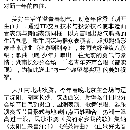
对新一年的向往。
美好生活洋溢青春朝气。创意年俗秀《别开
生面》，通过TD交互技术与投影技术使非遗面
食表演与舞蹈表演同框，以方言唱出热气腾腾的
生活气息。歌手周深与群众表演者、虚拟熊猫形
象带来歌曲《健康到到令》，共同演绎传统八段
锦；歌曲《嘿 少年》唱出一往无前的勇气与豪
情；湖南长沙分会场，千名青年齐声合唱《都实
现》，为彼此送上“每一个愿望都实现”的美好祝
福。
大江南北共欢腾。今年春晚北京主会场与辽
宁沈阳、湖南长沙、陕西西安、新疆喀什四地分
会场节目气韵贯通，国潮表演、歌舞说唱、器乐
演奏等节目形式与地域特点巧妙融合，热潮一浪
高过一浪。民歌串烧《我的家乡我的歌》集纳
《太阳出来喜洋洋》《采茶舞曲》《山歌好比春